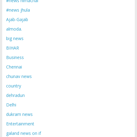
#news himachal
#news jhula
Ajab-Gajab
almoda.
big news
BIHAR
Business
Chennai
chunav news
country
dehradun
Delhi
dukram news
Entertainment
galand news on if