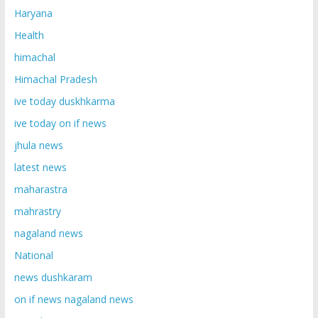
Haryana
Health
himachal
Himachal Pradesh
ive today duskhkarma
ive today on if news
jhula news
latest news
maharastra
mahrastry
nagaland news
National
news dushkaram
on if news nagaland news