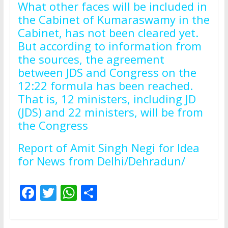
What other faces will be included in
the Cabinet of Kumaraswamy in the
Cabinet, has not been cleared yet.
But according to information from
the sources, the agreement
between JDS and Congress on the
12:22 formula has been reached.
That is, 12 ministers, including JD
(JDS) and 22 ministers, will be from
the Congress
Report of Amit Singh Negi for Idea
for News from Delhi/Dehradun/
F
T
W
S
ac
w
h
h
e
itt
at
ar