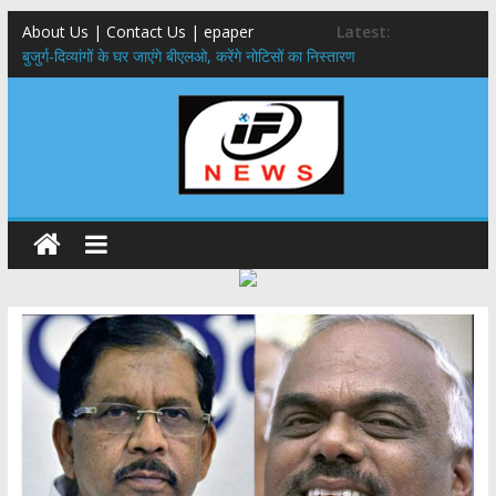
About Us | Contact Us | epaper
Latest:
बुजुर्ग-दिव्यांगों के घर जाएंगे बीएलओ, करेंगे नोटिसों का निस्तारण
24×7 अलर्ट मोड में रहें अधिकारी-मुख्य सचिव मानसून-एसईओसी से मुख्य सचिव ने
की विस्तृत समीक्षा कहा-बंद सड़कों को शीघ्र खोला जाए, लोगों को न हो दिक्कत
459 करोड़ से एचएनबी गढ़वाल विश्वविद्यालय में अनुसंधान संरचना होगी सुदृढ,उच्च
शिक्षा मंत्री धन सिंह रावत ने नवनियुक्त केन्द्रीय शिक्षा मंत्री से की मुलाकात
मुख्यमंत्री से महानिदेशक एनसीसी ने की शिष्टाचार भेंट,उत्तराखण्ड में एनसीसी के
विस्तार एवं आधुनिक आधारभूत संरचना के विकास पर हुई महत्वपूर्ण चर्चा
एमडीडीए बोर्ड बैठक, देहरादून और मसूरी के विकास के लिए 25 बड़े प्रस्तावों को मिली
हरी झंडी