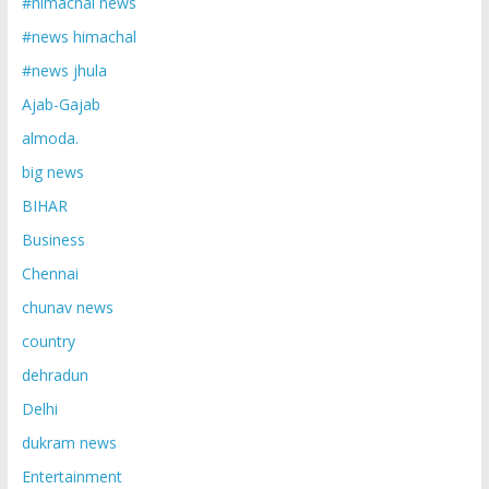
#himachal news
#news himachal
#news jhula
Ajab-Gajab
almoda.
big news
BIHAR
Business
Chennai
chunav news
country
dehradun
Delhi
dukram news
Entertainment