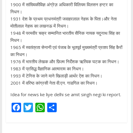
1900 में सांख्यिकीविज्ञ अंग्रेज़ अधिकारी विलियम विलसन हन्टर का
निधन।
1931 देश के प्रथम प्रधनमंत्री जवाहरलाल नेहरू के पिता।और नेता
मोतीलाल नेहरू का लखनऊ में निधन।
1948 में परमवीर चक्र सम्मानित भारतीय सैनिक नायक यदुनाथ सिंह का
निधन।
1965 में स्वतंत्रता सेनानी एवं पंजाब के भूतपूर्व मुख्यमंत्री प्रताप सिंह कैरों
का निधन।
1976 में भारतीय लेखक और फ़िल्म निर्देशक ऋत्विक घटक का निधन।
1983 में प्रसिद्ध वैज्ञानिक आत्माराम का निधन।
1993 में टेनिस के जाने माने खिलाड़ी आर्थर ऐश का निधन।
2001 में वरिष्ठ कांग्रसी नेता वी.एन. गाडगिल का निधन।
Idea for news ke liye delhi se amit singh negi ki report.
F
T
W
S
ac
w
h
h
e
itt
at
ar