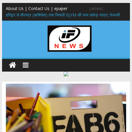
About Us | Contact Us | epaper
Latest:
​हरिद्वार से वीरभद्र (ऋषिकेश) तक निकली BJYM की भव्य कांवड़ यात्रा; तेजस्वी
सूर्या ने की देश व प्रदेशवासियों के कल्याण की कामना
नंदा की चौकी पुल हादसा: PWD के EE, AE और JE निलंबित, सीएम धामी के निर्देश
पर सख्त कार्रवाई
मुख्यमंत्री ने 9 लाख 87 हजार17 पेंशन लाभार्थियों को कुल 146 करोड़ 32 लाख
की पेंशन राशि का किया भुगतान
राष्ट्रीय हथकरघा दिवस पर मुख्यमंत्री धामी ने उत्कृष्ट बुनकरों और हस्तशिल्प
कारीगरों को किया सम्मानित
​धामी कैबिनेट का बड़ा फैसला: पशुपालकों को 60% तक सब्सिडी, गंगा एक्सप्रेसवे का
हरिद्वार तक होगा विस्तार