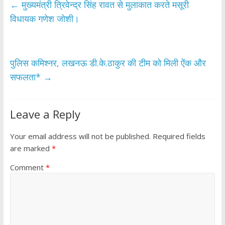
b
er
s
e
←
मुख्यमंत्री त्रिवेन्द्र सिंह रावत से मुलाकात करते मसूरी
o
A
विधायक गणेश जोशी।
o
p
k
p
पुलिस कमिश्नर, लखनऊ डी.के.ठाकुर की टीम को मिली ऐंक और
सफलता*
→
Leave a Reply
Your email address will not be published.
Required fields
are marked
*
Comment
*