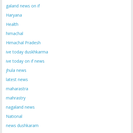
galand news on if
Haryana
Health
himachal
Himachal Pradesh
ive today duskhkarma
ive today on if news
jhula news
latest news
maharastra
mahrastry
nagaland news
National
news dushkaram