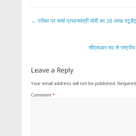
ac
w
h
h
e
itt
at
ar
b
er
s
e
←
परीक्षा पर चर्चा प्रधानमंत्री मोदी का 38 लाख स्टूडेंट्स
o
A
o
p
k
p
सीएसआर मद से राष्ट्रीय ट
Leave a Reply
Your email address will not be published.
Required
Comment
*