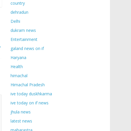
country
dehradun
Delhi
dukram news
Entertainment
→
galand news on if
Haryana
Health
himachal
Himachal Pradesh
ive today duskhkarma
ive today on if news
jhula news
latest news
maharastra