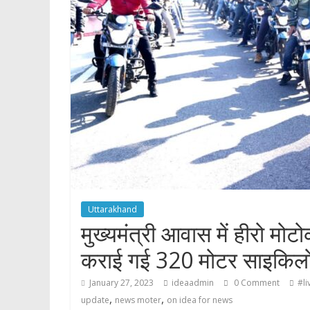
p
Uttarakhand
मुख्यमंत्री आवास में हीरो मोटो
कराई गई 320 मोटर साइकिलो
January 27, 2023
ideaadmin
0 Comment
#li
,
,
update
news moter
on idea for news