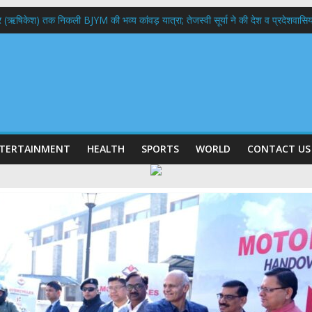
भद्र (ऋषिकेश) तक निकली BJYM की भव्य कांवड़ यात्रा; तेजस्वी सूर्या ने की देश व प्रदेशवासि
ल हादसा: PWD के EE, AE और JE निलंबित, सीएम धामी के निर्देश पर सख्त कार्रवाई
9 लाख 87 हजार17 पेंशन लाभार्थियों को कुल 146 करोड़ 32 लाख की पेंशन राशि का किया भुग
 दिवस पर मुख्यमंत्री धामी ने उत्कृष्ट बुनकरों और हस्तशिल्प कारीगरों को किया सम्मानित
 बड़ा फैसला: पशुपालकों को 60% तक सब्सिडी, गंगा एक्सप्रेसवे का हरिद्वार तक होगा विस्तार
TERTAINMENT
HEALTH
SPORTS
WORLD
CONTACT US