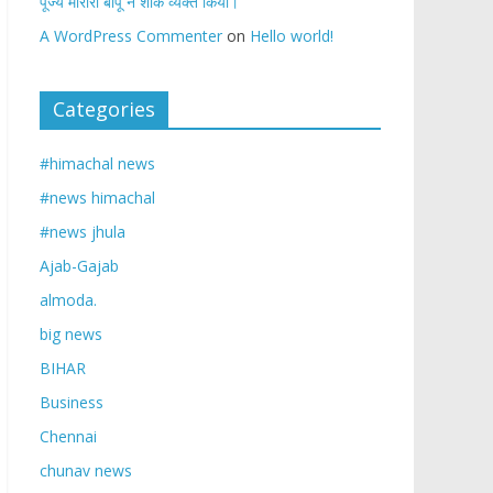
पूज्य मोरारी बापू ने शोक व्यक्त किया।
A WordPress Commenter
on
Hello world!
Categories
#himachal news
#news himachal
#news jhula
Ajab-Gajab
almoda.
big news
BIHAR
Business
Chennai
chunav news