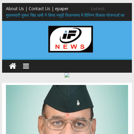
About Us | Contact Us | epaper
Latest:
मुख्यमंत्री पुष्कर सिंह धामी ने किया मसूरी विधानसभा में विभिन्न विकास योजनाओं का
लोकार्पण – शिलान्यास
एमडीडीए बोर्ड बैठक, देहरादून और मसूरी के विकास के लिए 25 बड़े प्रस्तावों को मिली
हरी झंडी
बुजुर्ग-दिव्यांगों के घर जाएंगे बीएलओ, करेंगे नोटिसों का निस्तारण
​देहरादून में 11 अगस्त को लगेगा एक दिवसीय रोजगार मेला, 559 पदों पर होगी भर्ती
पुष्पवर्षा और चरण प्रक्षालन के साथ देवभूमि ने किया शिवभक्त कांवड़ियों का
अभिनंदन,मुख्यमंत्री ने स्वास्थ्य सेवा शिविर का किया शुभारंभ, श्रद्धालुओं को अपने
हाथों से परोसा भोजन