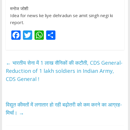
मनोज जोशी
Idea for news ke liye dehradun se amit singh negi ki
report.
F
T
W
S
ac
w
h
h
e
itt
at
ar
b
er
s
e
←
भारतीय सेना में 1 लाख सैनिकों की कटौती, CDS General-
o
A
Reduction of 1 lakh soldiers in Indian Army,
o
p
CDS General !
k
p
विद्युत कीमतों में लगातार हो रही बढ़ोतरी को कम करने का आग्रह-
मिर्चा।
→