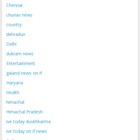
Chennai
chunav news
country
dehradun
Delhi
dukram news
Entertainment
galand news on if
Haryana
Health
himachal
Himachal Pradesh
ive today duskhkarma
ive today on if news