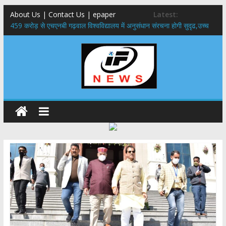
About Us | Contact Us | epaper
Latest:
459 करोड़ से एचएनबी गढ़वाल विश्वविद्यालय में अनुसंधान संरचना होगी सुदृढ,उच्च
शिक्षा मंत्री धन सिंह रावत ने नवनियुक्त केन्द्रीय शिक्षा मंत्री से की मुलाकात
राष्ट्रीय हथकरघा दिवस पर मुख्यमंत्री धामी ने उत्कृष्ट बुनकरों और हस्तशिल्प
कारीगरों को किया सम्मानित
​धामी कैबिनेट का बड़ा फैसला: पशुपालकों को 60% तक सब्सिडी, गंगा एक्सप्रेसवे का
हरिद्वार तक होगा विस्तार
​हरिद्वार से वीरभद्र (ऋषिकेश) तक निकली BJYM की भव्य कांवड़ यात्रा; तेजस्वी
सूर्या ने की देश व प्रदेशवासियों के कल्याण की कामना
24×7 अलर्ट मोड में रहें अधिकारी-मुख्य सचिव मानसून-एसईओसी से मुख्य सचिव ने
की विस्तृत समीक्षा कहा-बंद सड़कों को शीघ्र खोला जाए, लोगों को न हो दिक्कत