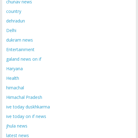
chunav news
country
dehradun
Delhi
dukram news
Entertainment
galand news on if
Haryana
Health
himachal
Himachal Pradesh
ive today duskhkarma
ive today on if news
jhula news
latest news