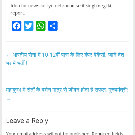
Idea for news ke liye dehradun se it singh negi ki
report.
F
T
W
S
ac
w
h
h
e
itt
at
ar
b
er
s
e
←
भारतीय सेना में 10-12वीं पास के लिए बंपर वैकेंसी, जानें देश
o
A
भर में भर्ती !
o
p
k
p
महाकुम्भ में संतों के दर्शन मात्र से जीवन होता है सफल: मुख्यमंत्री!
→
Leave a Reply
Your email address will not be published.
Required fields