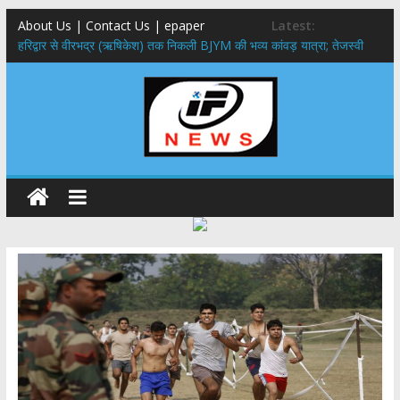
About Us | Contact Us | epaper
Latest:
​हरिद्वार से वीरभद्र (ऋषिकेश) तक निकली BJYM की भव्य कांवड़ यात्रा; तेजस्वी
सूर्या ने की देश व प्रदेशवासियों के कल्याण की कामना
नंदा की चौकी पुल हादसा: PWD के EE, AE और JE निलंबित, सीएम धामी के निर्देश
पर सख्त कार्रवाई
मुख्यमंत्री ने 9 लाख 87 हजार17 पेंशन लाभार्थियों को कुल 146 करोड़ 32 लाख
की पेंशन राशि का किया भुगतान
राष्ट्रीय हथकरघा दिवस पर मुख्यमंत्री धामी ने उत्कृष्ट बुनकरों और हस्तशिल्प
कारीगरों को किया सम्मानित
​धामी कैबिनेट का बड़ा फैसला: पशुपालकों को 60% तक सब्सिडी, गंगा एक्सप्रेसवे का
हरिद्वार तक होगा विस्तार