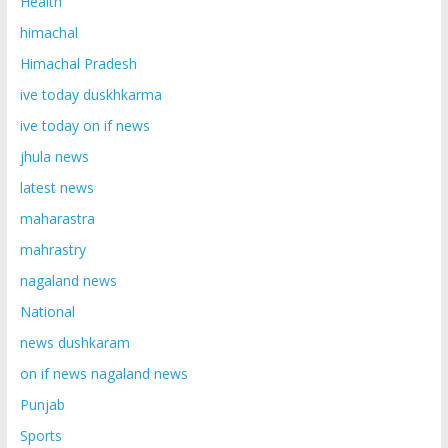
Health
himachal
Himachal Pradesh
ive today duskhkarma
ive today on if news
jhula news
latest news
maharastra
mahrastry
nagaland news
National
news dushkaram
on if news nagaland news
Punjab
Sports