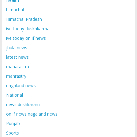
Health
himachal
Himachal Pradesh
ive today duskhkarma
ive today on if news
jhula news
latest news
maharastra
mahrastry
nagaland news
National
news dushkaram
on if news nagaland news
Punjab
Sports