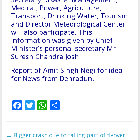
Medical, Power, Agriculture,
Transport, Drinking Water, Tourism
and Director Meteorological Center
will also participate. This
information was given by Chief
Minister’s personal secretary Mr.
Suresh Chandra Joshi.
Report of Amit Singh Negi for idea
for News from Dehradun.
F
T
W
S
ac
w
h
h
e
itt
at
ar
b
er
s
e
←
Bigger crash due to falling part of flyover!