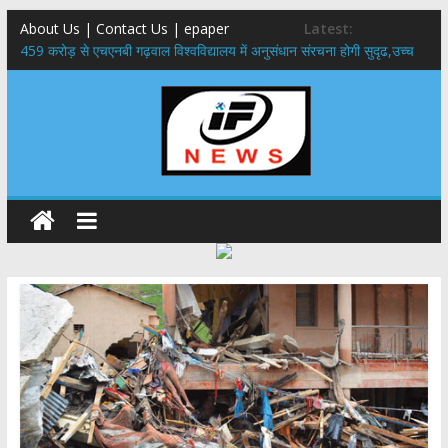
About Us | Contact Us | epaper
Latest:
459 करोड़ से एचएनबी गढ़वाल विश्वविद्यालय में अनुसंधान संरचना होगी सुदृढ,उच्च
शिक्षा मंत्री धन सिंह रावत ने नवनियुक्त केन्द्रीय शिक्षा मंत्री से की मुलाकात
राष्ट्रीय हथकरघा दिवस पर मुख्यमंत्री धामी ने उत्कृष्ट बुनकरों और हस्तशिल्प
कारीगरों को किया सम्मानित
​धामी कैबिनेट का बड़ा फैसला: पशुपालकों को 60% तक सब्सिडी, गंगा एक्सप्रेसवे का
हरिद्वार तक होगा विस्तार
​हरिद्वार से वीरभद्र (ऋषिकेश) तक निकली BJYM की भव्य कांवड़ यात्रा; तेजस्वी
सूर्या ने की देश व प्रदेशवासियों के कल्याण की कामना
24×7 अलर्ट मोड में रहें अधिकारी-मुख्य सचिव मानसून-एसईओसी से मुख्य सचिव ने
की विस्तृत समीक्षा कहा-बंद सड़कों को शीघ्र खोला जाए, लोगों को न हो दिक्कत