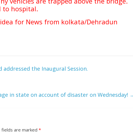
ny vehicles are trapped above the bridge.
to hospital.
 idea for News from kolkata/Dehradun
d addressed the Inaugural Session.
ge in state on account of disaster on Wednesday!
 fields are marked
*