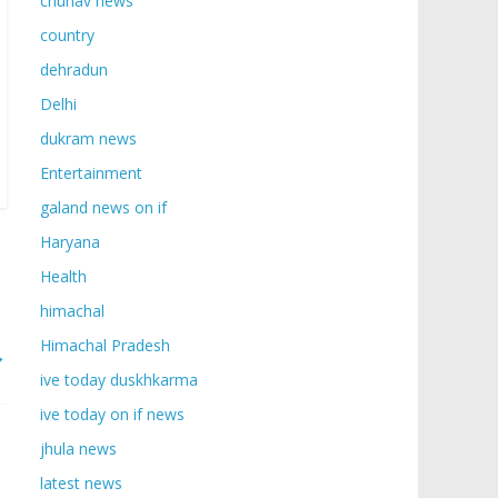
chunav news
country
dehradun
Delhi
dukram news
Entertainment
galand news on if
Haryana
Health
himachal
Himachal Pradesh
→
ive today duskhkarma
ive today on if news
jhula news
latest news