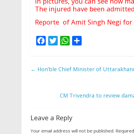
In pictures, you can see how ma
The injured have been admitted 
Reporte of Amit Singh Negi for
F
T
W
S
ac
w
h
h
e
itt
at
ar
b
er
s
e
←
Hon’ble Chief Minister of Uttarakhan
o
A
o
p
k
p
CM Trivendra to review dama
Leave a Reply
Your email address will not be published.
Required