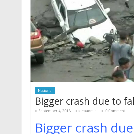
p
National
Bigger crash due to fal
September 4, 2018
ideaadmin
0 Comment
Bigger crash due 