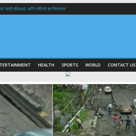
 के घर जाएंगे बीएलओ, करेंगे नोटिसों का निस्तारण
में रहें अधिकारी-मुख्य सचिव मानसून-एसईओसी से मुख्य सचिव ने की विस्तृत समीक्षा कहा-बंद
बी गढ़वाल विश्वविद्यालय में अनुसंधान संरचना होगी सुदृढ,उच्च शिक्षा मंत्री धन सिंह रावत ने न
हानिदेशक एनसीसी ने की शिष्टाचार भेंट,उत्तराखण्ड में एनसीसी के विस्तार एवं आधुनिक आधारभूत 
ठक, देहरादून और मसूरी के विकास के लिए 25 बड़े प्रस्तावों को मिली हरी झंडी
TERTAINMENT
HEALTH
SPORTS
WORLD
CONTACT US