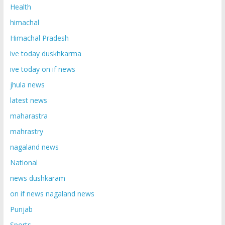
Health
himachal
Himachal Pradesh
ive today duskhkarma
ive today on if news
jhula news
latest news
maharastra
mahrastry
nagaland news
National
news dushkaram
on if news nagaland news
Punjab
Sports