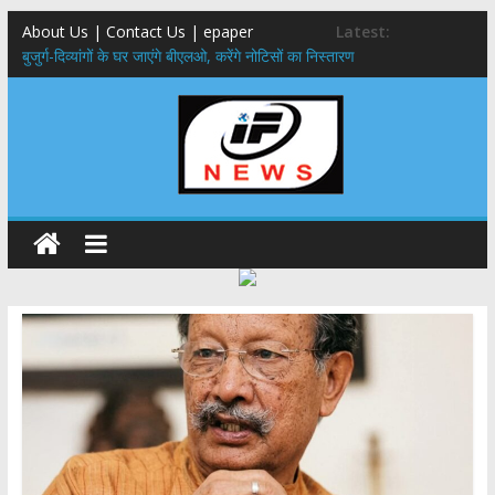
About Us | Contact Us | epaper
Latest:
बुजुर्ग-दिव्यांगों के घर जाएंगे बीएलओ, करेंगे नोटिसों का निस्तारण
24×7 अलर्ट मोड में रहें अधिकारी-मुख्य सचिव मानसून-एसईओसी से मुख्य सचिव ने
की विस्तृत समीक्षा कहा-बंद सड़कों को शीघ्र खोला जाए, लोगों को न हो दिक्कत
459 करोड़ से एचएनबी गढ़वाल विश्वविद्यालय में अनुसंधान संरचना होगी सुदृढ,उच्च
शिक्षा मंत्री धन सिंह रावत ने नवनियुक्त केन्द्रीय शिक्षा मंत्री से की मुलाकात
मुख्यमंत्री से महानिदेशक एनसीसी ने की शिष्टाचार भेंट,उत्तराखण्ड में एनसीसी के
विस्तार एवं आधुनिक आधारभूत संरचना के विकास पर हुई महत्वपूर्ण चर्चा
एमडीडीए बोर्ड बैठक, देहरादून और मसूरी के विकास के लिए 25 बड़े प्रस्तावों को मिली
हरी झंडी