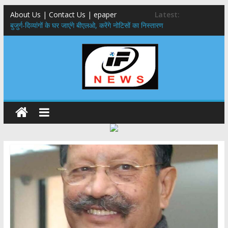
About Us | Contact Us | epaper
Latest:
बुजुर्ग-दिव्यांगों के घर जाएंगे बीएलओ, करेंगे नोटिसों का निस्तारण
24×7 अलर्ट मोड में रहें अधिकारी-मुख्य सचिव मानसून-एसईओसी से मुख्य सचिव ने
की विस्तृत समीक्षा कहा-बंद सड़कों को शीघ्र खोला जाए, लोगों को न हो दिक्कत
459 करोड़ से एचएनबी गढ़वाल विश्वविद्यालय में अनुसंधान संरचना होगी सुदृढ,उच्च
शिक्षा मंत्री धन सिंह रावत ने नवनियुक्त केन्द्रीय शिक्षा मंत्री से की मुलाकात
मुख्यमंत्री से महानिदेशक एनसीसी ने की शिष्टाचार भेंट,उत्तराखण्ड में एनसीसी के
विस्तार एवं आधुनिक आधारभूत संरचना के विकास पर हुई महत्वपूर्ण चर्चा
एमडीडीए बोर्ड बैठक, देहरादून और मसूरी के विकास के लिए 25 बड़े प्रस्तावों को मिली
हरी झंडी