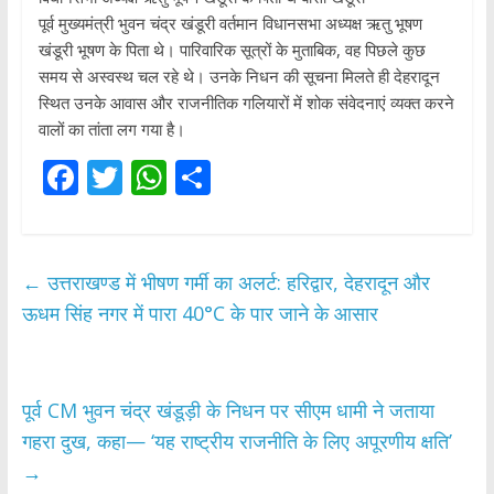
​पूर्व मुख्यमंत्री भुवन चंद्र खंडूरी वर्तमान विधानसभा अध्यक्ष ऋतु भूषण
खंडूरी भूषण के पिता थे। पारिवारिक सूत्रों के मुताबिक, वह पिछले कुछ
समय से अस्वस्थ चल रहे थे। उनके निधन की सूचना मिलते ही देहरादून
स्थित उनके आवास और राजनीतिक गलियारों में शोक संवेदनाएं व्यक्त करने
वालों का तांता लग गया है।
F
T
W
S
ac
w
h
h
e
itt
at
ar
b
er
s
e
←
उत्तराखण्ड में भीषण गर्मी का अलर्ट: हरिद्वार, देहरादून और
o
A
ऊधम सिंह नगर में पारा 40°C के पार जाने के आसार
o
p
k
p
पूर्व CM भुवन चंद्र खंडूड़ी के निधन पर सीएम धामी ने जताया
गहरा दुख, कहा— ‘यह राष्ट्रीय राजनीति के लिए अपूरणीय क्षति’
→