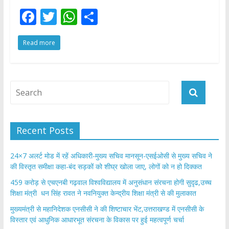
F
T
W
S
ac
w
h
h
Read more
e
itt
at
ar
b
er
s
e
o
A
o
p
k
p
Recent Posts
24×7 अलर्ट मोड में रहें अधिकारी-मुख्य सचिव मानसून-एसईओसी से मुख्य सचिव ने
की विस्तृत समीक्षा कहा-बंद सड़कों को शीघ्र खोला जाए, लोगों को न हो दिक्कत
459 करोड़ से एचएनबी गढ़वाल विश्वविद्यालय में अनुसंधान संरचना होगी सुदृढ,उच्च
शिक्षा मंत्री धन सिंह रावत ने नवनियुक्त केन्द्रीय शिक्षा मंत्री से की मुलाकात
मुख्यमंत्री से महानिदेशक एनसीसी ने की शिष्टाचार भेंट,उत्तराखण्ड में एनसीसी के
विस्तार एवं आधुनिक आधारभूत संरचना के विकास पर हुई महत्वपूर्ण चर्चा