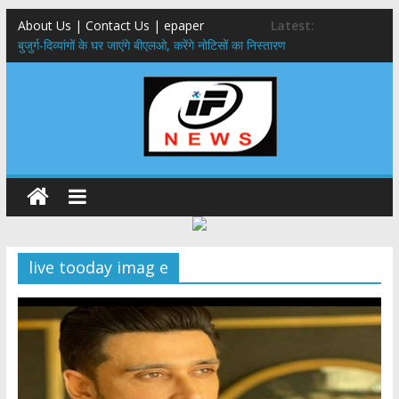
About Us | Contact Us | epaper
Latest:
बुजुर्ग-दिव्यांगों के घर जाएंगे बीएलओ, करेंगे नोटिसों का निस्तारण
24×7 अलर्ट मोड में रहें अधिकारी-मुख्य सचिव मानसून-एसईओसी से मुख्य सचिव ने
की विस्तृत समीक्षा कहा-बंद सड़कों को शीघ्र खोला जाए, लोगों को न हो दिक्कत
459 करोड़ से एचएनबी गढ़वाल विश्वविद्यालय में अनुसंधान संरचना होगी सुदृढ,उच्च
शिक्षा मंत्री धन सिंह रावत ने नवनियुक्त केन्द्रीय शिक्षा मंत्री से की मुलाकात
मुख्यमंत्री से महानिदेशक एनसीसी ने की शिष्टाचार भेंट,उत्तराखण्ड में एनसीसी के
विस्तार एवं आधुनिक आधारभूत संरचना के विकास पर हुई महत्वपूर्ण चर्चा
एमडीडीए बोर्ड बैठक, देहरादून और मसूरी के विकास के लिए 25 बड़े प्रस्तावों को मिली
हरी झंडी
live tooday imag e