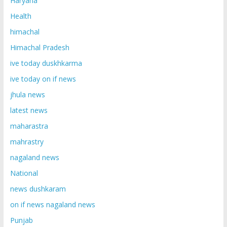
Haryana
Health
himachal
Himachal Pradesh
ive today duskhkarma
ive today on if news
jhula news
latest news
maharastra
mahrastry
nagaland news
National
news dushkaram
on if news nagaland news
Punjab