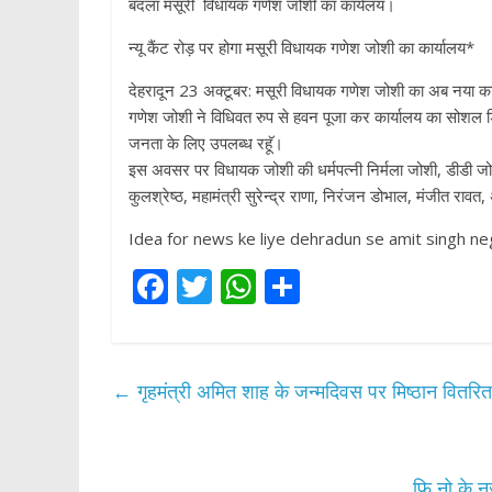
बदला मसूरी विधायक गणेश जोशी का कार्यलय।
न्यू कैंट रोड़ पर होगा मसूरी विधायक गणेश जोशी का कार्यालय*
देहरादून 23 अक्टूबर: मसूरी विधायक गणेश जोशी का अब नया कार्या
गणेश जोशी ने विधिवत रुप से हवन पूजा कर कार्यालय का सोशल डिस
जनता के लिए उपलब्ध रहॅू।
इस अवसर पर विधायक जोशी की धर्मपत्नी निर्मला जोशी, डीडी जोश
कुलश्रेष्ठ, महामंत्री सुरेन्द्र राणा, निरंजन डोभाल, मंजीत रा
Idea for news ke liye dehradun se amit singh neg
F
T
W
S
ac
w
h
h
e
itt
at
ar
b
er
s
e
←
गृहमंत्री अमित शाह के जन्मदिवस पर मिष्ठान वितरि
o
A
o
p
फि नो के नज