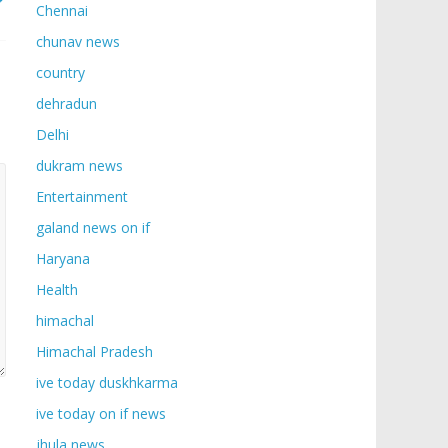
Chennai
chunav news
country
dehradun
Delhi
dukram news
Entertainment
galand news on if
Haryana
Health
himachal
Himachal Pradesh
ive today duskhkarma
ive today on if news
jhula news