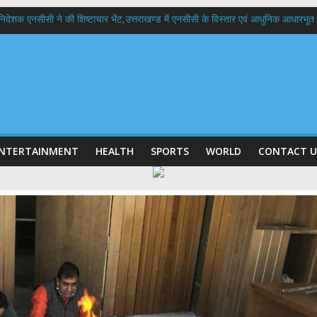
हानिदेशक एनसीसी ने की शिष्टाचार भेंट,उत्तराखण्ड में एनसीसी के विस्तार एवं आधुनिक आधारभूत 
 बड़ा फैसला: पशुपालकों को 60% तक सब्सिडी, गंगा एक्सप्रेसवे का हरिद्वार तक होगा विस्तार
भद्र (ऋषिकेश) तक निकली BJYM की भव्य कांवड़ यात्रा; तेजस्वी सूर्या ने की देश व प्रदेशवासि
में रहें अधिकारी-मुख्य सचिव मानसून-एसईओसी से मुख्य सचिव ने की विस्तृत समीक्षा कहा-बंद
बी गढ़वाल विश्वविद्यालय में अनुसंधान संरचना होगी सुदृढ,उच्च शिक्षा मंत्री धन सिंह रावत ने न
NTERTAINMENT
HEALTH
SPORTS
WORLD
CONTACT U