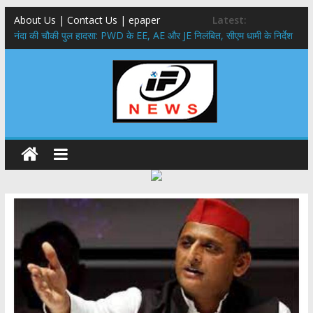
About Us | Contact Us | epaper
Latest:
नंदा की चौकी पुल हादसा: PWD के EE, AE और JE निलंबित, सीएम धामी के निर्देश
पर सख्त कार्रवाई
सरकारी नीतियों में शामिल किए जाएंगे छात्र – छात्राओं के सुझाव ,मुख्यमंत्री युवा
विद्यार्थी मंथन कार्यक्रम में शामिल हुए सीएम पुष्कर सिंह धामी
उत्तराखंड में बढ़ेंगे राजस्व के स्रोत: इको-टूरिज्म, कार्बन क्रेडिट और जड़ी-बूटी आय
पर मुख्य सचिव का जोर
मुख्यमंत्री ने उत्तराखण्ड क्षत्रिय कल्याण समिति की वेबसाइट एवं क्षत्रिय जागरण
स्मारिका का किया विमोचन
मुख्यमंत्री ने हर घर तिरंगा यात्रा कार्यक्रम में किया प्रतिभाग,मुख्यमंत्री ने
प्रदेशवासियों से स्वतंत्रता दिवस पर अपने घरों में तिरंगा फहराने का किया आवाह्न