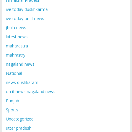
Himachal Pradesh
ive today duskhkarma
ive today on if news
jhula news
latest news
maharastra
mahrastry
nagaland news
National
news dushkaram
on if news nagaland news
Punjab
Sports
Uncategorized
uttar pradesh