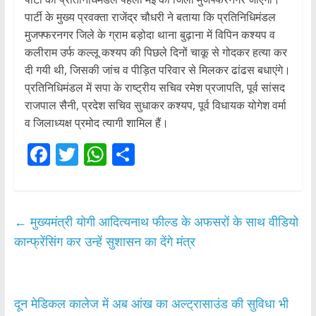
पार्टी के मुख्य प्रवक्ता राजेंद्र चौधरी ने बताया कि प्रतिनिधिमंडल
मुजफ्फरनगर जिले के ग्राम बड़ोदा थाना बुढ़ाना में विपिन कश्यप व
कलीराम उर्फ कल्लू कश्यप की पिछले दिनों चाकू से गोदकर हत्या कर
दी गयी थी, जिसकी जांच व पीड़ित परिवार से मिलकर ढांढस बधाएंगे।
प्रतिनिधिमंडल में सपा के राष्ट्रीय सचिव रमेश प्रजापति, पूर्व सांसद
राजपाल सैनी, प्रदेश सचिव सुधाकर कश्यप, पूर्व विधायक योगेश वर्मा
व जिलाध्यक्ष प्रमोद त्यागी शामिल हैं।
F
T
W
S
ac
w
h
h
e
itt
at
ar
b
er
s
e
←
मुख्यमंत्री योगी आदित्यनाथ फील्ड के अफसरों के साथ वीडियो
o
A
कान्फ्रेंसिंग कर उन्हें सुशासन का देंगे मंत्र
o
p
k
p
दून मेडिकल कालेज में अब आंख का अल्ट्रासाउंड की सुविधा भी