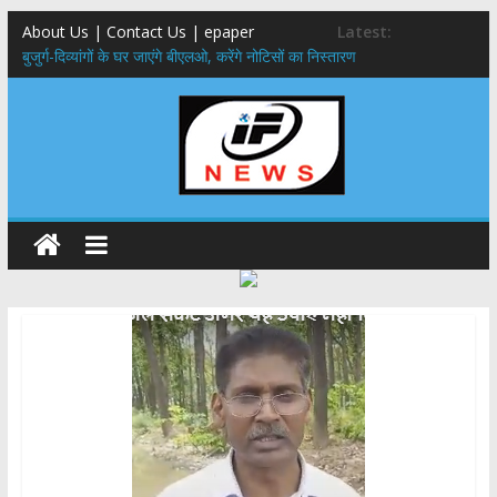
About Us | Contact Us | epaper
Latest:
बुजुर्ग-दिव्यांगों के घर जाएंगे बीएलओ, करेंगे नोटिसों का निस्तारण
24×7 अलर्ट मोड में रहें अधिकारी-मुख्य सचिव मानसून-एसईओसी से मुख्य सचिव ने
की विस्तृत समीक्षा कहा-बंद सड़कों को शीघ्र खोला जाए, लोगों को न हो दिक्कत
459 करोड़ से एचएनबी गढ़वाल विश्वविद्यालय में अनुसंधान संरचना होगी सुदृढ,उच्च
शिक्षा मंत्री धन सिंह रावत ने नवनियुक्त केन्द्रीय शिक्षा मंत्री से की मुलाकात
मुख्यमंत्री से महानिदेशक एनसीसी ने की शिष्टाचार भेंट,उत्तराखण्ड में एनसीसी के
विस्तार एवं आधुनिक आधारभूत संरचना के विकास पर हुई महत्वपूर्ण चर्चा
एमडीडीए बोर्ड बैठक, देहरादून और मसूरी के विकास के लिए 25 बड़े प्रस्तावों को मिली
हरी झंडी