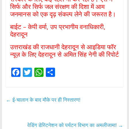
सिर्फ और सिर्फ जल संरक्षण की दिशा में आम
जनमानस को एक दृढ़ संकल्प लेने की जरूरत है।
बाईट – केपी वर्मा, उप प्रभागीय वनाधिकारी,
देहरादून
उत्तराखंड की राजधानी देहरादून से आइडिया फॉर
न्यूज़ के लिए देहरादून से अमित सिंह नेगी की रिपोर्ट
F
T
W
S
ac
w
h
h
e
itt
at
ar
b
er
s
e
←
ई-चालान के बाद मौके पर ही निस्तारण!
o
A
o
p
k
p
वेडिंग डेस्टिनेशन को पर्यटन विभाग का अमलीजामा!
→