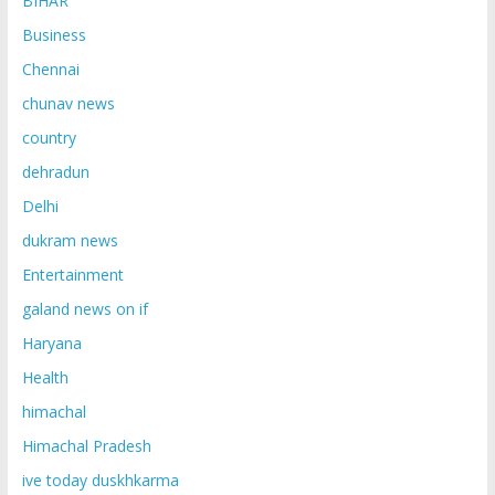
BIHAR
Business
Chennai
chunav news
country
dehradun
Delhi
dukram news
Entertainment
galand news on if
Haryana
Health
himachal
Himachal Pradesh
ive today duskhkarma