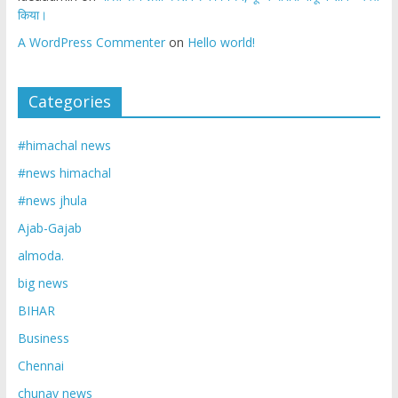
किया।
A WordPress Commenter
on
Hello world!
Categories
#himachal news
#news himachal
#news jhula
Ajab-Gajab
almoda.
big news
BIHAR
Business
Chennai
chunav news