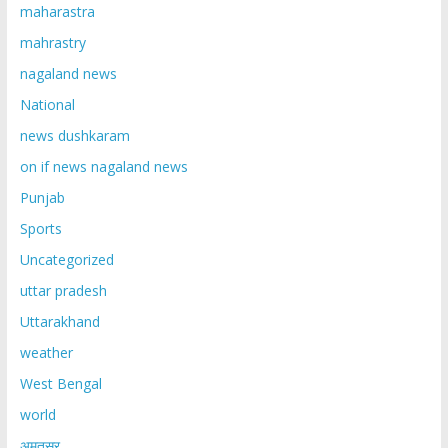
maharastra
mahrastry
nagaland news
National
news dushkaram
on if news nagaland news
Punjab
Sports
Uncategorized
uttar pradesh
Uttarakhand
weather
West Bengal
world
अमृतसर