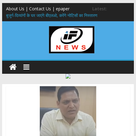
About Us | Contact Us | epaper
Latest:
बुजुर्ग-दिव्यांगों के घर जाएंगे बीएलओ, करेंगे नोटिसों का निस्तारण
24×7 अलर्ट मोड में रहें अधिकारी-मुख्य सचिव मानसून-एसईओसी से मुख्य सचिव ने
की विस्तृत समीक्षा कहा-बंद सड़कों को शीघ्र खोला जाए, लोगों को न हो दिक्कत
459 करोड़ से एचएनबी गढ़वाल विश्वविद्यालय में अनुसंधान संरचना होगी सुदृढ,उच्च
शिक्षा मंत्री धन सिंह रावत ने नवनियुक्त केन्द्रीय शिक्षा मंत्री से की मुलाकात
मुख्यमंत्री से महानिदेशक एनसीसी ने की शिष्टाचार भेंट,उत्तराखण्ड में एनसीसी के
विस्तार एवं आधुनिक आधारभूत संरचना के विकास पर हुई महत्वपूर्ण चर्चा
एमडीडीए बोर्ड बैठक, देहरादून और मसूरी के विकास के लिए 25 बड़े प्रस्तावों को मिली
हरी झंडी