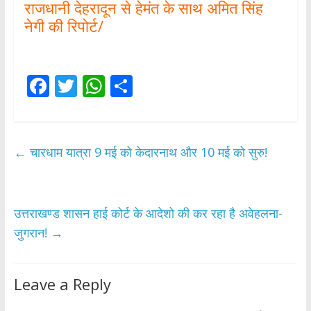
राजधानी देहरादून से हेमंत के साथ अमित सिंह
नेगी की रिपोर्ट/
F
T
W
S
ac
w
h
h
e
itt
at
ar
b
er
s
e
←
चारधाम यात्रा 9 मई को केदारनाथ और 10 मई को सुरु!
o
A
o
p
k
p
उत्तराखण्ड शासन हाई कोर्ट के आदेशो की कर रहा है अवेहलना-
जुगरान!
→
Leave a Reply