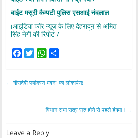
बाईट मसूरी कैम्पटी पुलिस एसआई नंदलाल
iआइडिया फॉर न्यूज़ के लिए देहरादून से अमित
सिंह नेगी की रिपोर्ट /
F
T
W
S
ac
w
h
h
e
itt
at
ar
b
er
s
e
←
गौरादेवी पर्यावरण भवन’’ का लोकार्पण!
o
A
o
p
k
p
विधान सभा सत्र सुरु होने से पहले हंगमा !
→
Leave a Reply