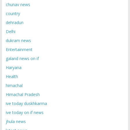
chunav news
country
dehradun
Delhi
dukram news
Entertainment
galand news on if
Haryana
Health
himachal
Himachal Pradesh
ive today duskhkarma
ive today on if news
jhula news