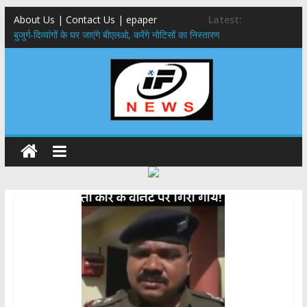
About Us | Contact Us | epaper
Latest:
बुजुर्ग-दिव्यांगों के घर जाएंगे बीएलओ, करेंगे नोटिसों का निस्तारण
24×7 अलर्ट मोड में रहें अधिकारी-मुख्य सचिव मानसून-एसईओसी से मुख्य सचिव ने
की विस्तृत समीक्षा कहा-बंद सड़कों को शीघ्र खोला जाए, लोगों को न हो दिक्कत
459 करोड़ से एचएनबी गढ़वाल विश्वविद्यालय में अनुसंधान संरचना होगी सुदृढ,उच्च
शिक्षा मंत्री धन सिंह रावत ने नवनियुक्त केन्द्रीय शिक्षा मंत्री से की मुलाकात
मुख्यमंत्री से महानिदेशक एनसीसी ने की शिष्टाचार भेंट,उत्तराखण्ड में एनसीसी के
विस्तार एवं आधुनिक आधारभूत संरचना के विकास पर हुई महत्वपूर्ण चर्चा
एमडीडीए बोर्ड बैठक, देहरादून और मसूरी के विकास के लिए 25 बड़े प्रस्तावों को मिली
हरी झंडी