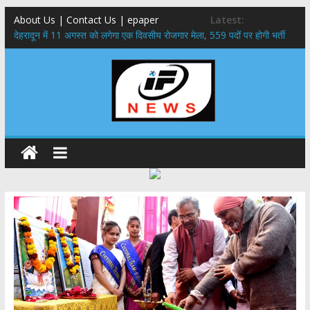
About Us | Contact Us | epaper
Latest:
​देहरादून में 11 अगस्त को लगेगा एक दिवसीय रोजगार मेला, 559 पदों पर होगी भर्ती
459 करोड़ से एचएनबी गढ़वाल विश्वविद्यालय में अनुसंधान संरचना होगी सुदृढ,उच्च
शिक्षा मंत्री धन सिंह रावत ने नवनियुक्त केन्द्रीय शिक्षा मंत्री से की मुलाकात
मुख्यमंत्री से महानिदेशक एनसीसी ने की शिष्टाचार भेंट,उत्तराखण्ड में एनसीसी के
विस्तार एवं आधुनिक आधारभूत संरचना के विकास पर हुई महत्वपूर्ण चर्चा
एमडीडीए बोर्ड बैठक, देहरादून और मसूरी के विकास के लिए 25 बड़े प्रस्तावों को मिली
हरी झंडी
बुजुर्ग-दिव्यांगों के घर जाएंगे बीएलओ, करेंगे नोटिसों का निस्तारण