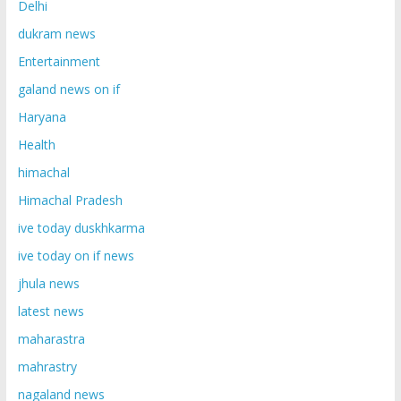
Delhi
dukram news
Entertainment
galand news on if
Haryana
Health
himachal
Himachal Pradesh
ive today duskhkarma
ive today on if news
jhula news
latest news
maharastra
mahrastry
nagaland news