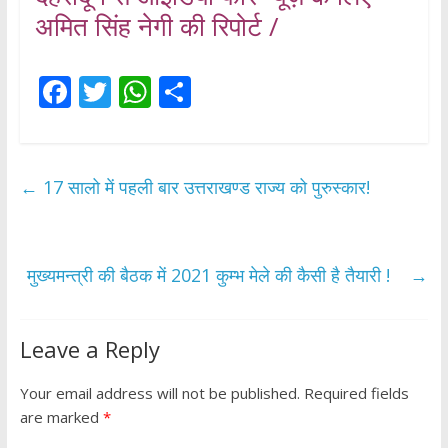
अमित सिंह नेगी की रिपोर्ट /
F
T
W
S
ac
w
h
h
e
itt
at
ar
b
er
s
e
←
17 सालो में पहली बार उत्तराखण्ड राज्य को पुरुस्कार!
o
A
o
p
k
p
मुख्यमन्त्री की बैठक में 2021 कुम्भ मेले की कैसी है तैयारी !
→
Leave a Reply
Your email address will not be published.
Required fields
are marked
*