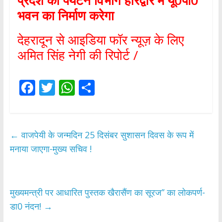
प्रदेश का पर्यटन विभाग हरिद्वार में यू
0
पी
0
भवन का निर्माण करेगा
देहरादून से आइडिया फॉर न्यूज़ के लिए
अमित सिंह नेगी की रिपोर्ट /
F
T
W
S
ac
w
h
h
e
itt
at
ar
b
er
s
e
←
वाजपेयी के जन्मदिन 25 दिसंबर सुशासन दिवस के रूप में
o
A
मनाया जाएगा-मुख्य सचिव !
o
p
k
p
मुख्यमन्त्री पर आधारित पुस्तक खैरासैंण का सूरज’’ का लोकपर्ण-
डा0 नंदन!
→