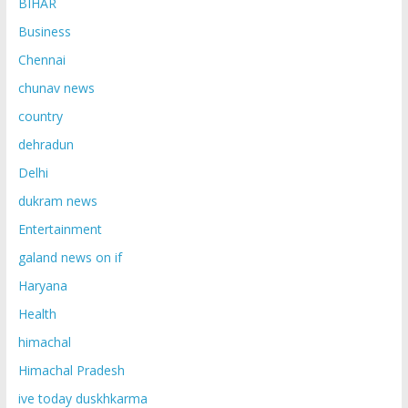
BIHAR
Business
Chennai
chunav news
country
dehradun
Delhi
dukram news
Entertainment
galand news on if
Haryana
Health
himachal
Himachal Pradesh
ive today duskhkarma