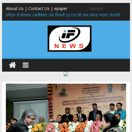
About Us | Contact Us | epaper
Latest:
​हरिद्वार से वीरभद्र (ऋषिकेश) तक निकली BJYM की भव्य कांवड़ यात्रा; तेजस्वी
सूर्या ने की देश व प्रदेशवासियों के कल्याण की कामना
नंदा की चौकी पुल हादसा: PWD के EE, AE और JE निलंबित, सीएम धामी के निर्देश
पर सख्त कार्रवाई
मुख्यमंत्री ने 9 लाख 87 हजार17 पेंशन लाभार्थियों को कुल 146 करोड़ 32 लाख
की पेंशन राशि का किया भुगतान
राष्ट्रीय हथकरघा दिवस पर मुख्यमंत्री धामी ने उत्कृष्ट बुनकरों और हस्तशिल्प
कारीगरों को किया सम्मानित
​धामी कैबिनेट का बड़ा फैसला: पशुपालकों को 60% तक सब्सिडी, गंगा एक्सप्रेसवे का
हरिद्वार तक होगा विस्तार