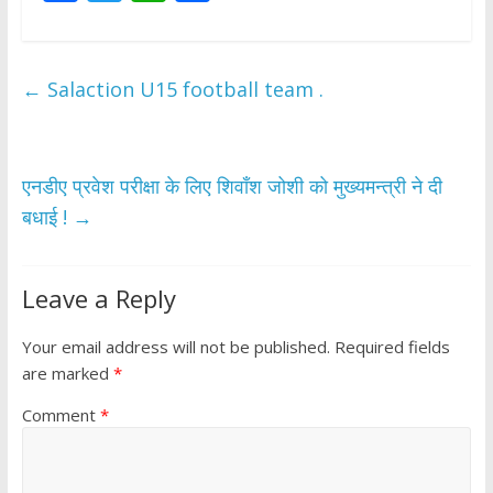
ac
w
h
h
e
itt
at
ar
b
er
s
e
←
Salaction U15 football team .
o
A
o
p
k
p
एनडीए प्रवेश परीक्षा के लिए शिवाँश जोशी को मुख्यमन्त्री ने दी
बधाई !
→
Leave a Reply
Your email address will not be published.
Required fields
are marked
*
Comment
*