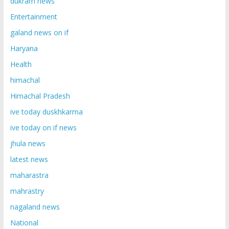
dukram news
Entertainment
galand news on if
Haryana
Health
himachal
Himachal Pradesh
ive today duskhkarma
ive today on if news
jhula news
latest news
maharastra
mahrastry
nagaland news
National