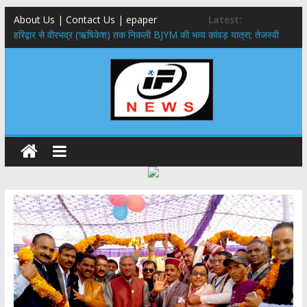
About Us | Contact Us | epaper
Latest:
​हरिद्वार से वीरभद्र (ऋषिकेश) तक निकली BJYM की भव्य कांवड़ यात्रा; तेजस्वी
सूर्या ने की देश व प्रदेशवासियों के कल्याण की कामना
नंदा की चौकी पुल हादसा: PWD के EE, AE और JE निलंबित, सीएम धामी के निर्देश
पर सख्त कार्रवाई
मुख्यमंत्री ने 9 लाख 87 हजार17 पेंशन लाभार्थियों को कुल 146 करोड़ 32 लाख
की पेंशन राशि का किया भुगतान
राष्ट्रीय हथकरघा दिवस पर मुख्यमंत्री धामी ने उत्कृष्ट बुनकरों और हस्तशिल्प
कारीगरों को किया सम्मानित
​धामी कैबिनेट का बड़ा फैसला: पशुपालकों को 60% तक सब्सिडी, गंगा एक्सप्रेसवे का
हरिद्वार तक होगा विस्तार