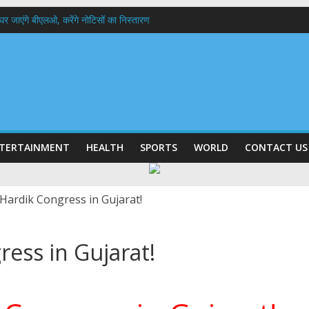
 के घर जाएंगे बीएलओ, करेंगे नोटिसों का निस्तारण
में रहें अधिकारी-मुख्य सचिव मानसून-एसईओसी से मुख्य सचिव ने की विस्तृत समीक्षा कहा-बंद
बी गढ़वाल विश्वविद्यालय में अनुसंधान संरचना होगी सुदृढ,उच्च शिक्षा मंत्री धन सिंह रावत ने न
हानिदेशक एनसीसी ने की शिष्टाचार भेंट,उत्तराखण्ड में एनसीसी के विस्तार एवं आधुनिक आधारभूत 
ठक, देहरादून और मसूरी के विकास के लिए 25 बड़े प्रस्तावों को मिली हरी झंडी
TERTAINMENT
HEALTH
SPORTS
WORLD
CONTACT US
ress in Gujarat!