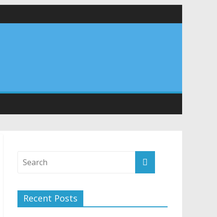
 सड़कों को शीघ्र खोला जाए, लोगों को न हो दिक्कत
वनियुक्त केन्द्रीय शिक्षा मंत्री से की मुलाकात
संरचना के विकास पर हुई महत्वपूर्ण चर्चा
Recent Posts