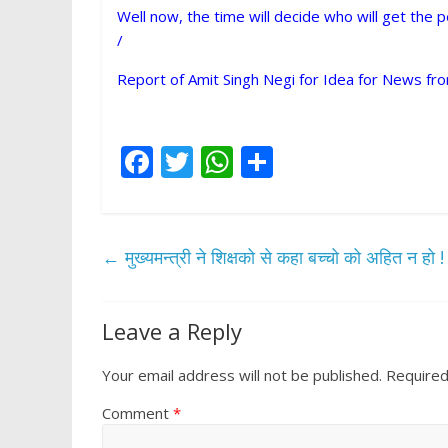
Well now, the time will decide who will get the 
/
Report of Amit Singh Negi for Idea for News fr
F
T
W
S
ac
w
h
h
e
itt
at
ar
b
er
s
e
←
मुख्यमन्त्री ने शिक्षको से कहा बच्चो को अहित न हो !
o
A
o
p
Leave a Reply
k
p
Your email address will not be published.
Required
Comment
*