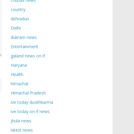
chunav news
country
dehradun
Delhi
dukram news
Entertainment
galand news on if
Haryana
Health
himachal
Himachal Pradesh
ive today duskhkarma
ive today on if news
jhula news
latest news