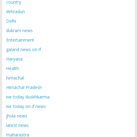
country
dehradun
Delhi
dukram news
Entertainment
galand news on if
Haryana
Health
himachal
Himachal Pradesh
ive today duskhkarma
ive today on if news
jhula news
latest news
maharastra