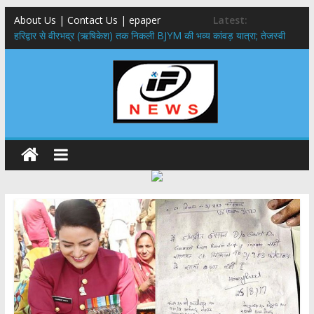
About Us | Contact Us | epaper
Latest:
​हरिद्वार से वीरभद्र (ऋषिकेश) तक निकली BJYM की भव्य कांवड़ यात्रा; तेजस्वी
सूर्या ने की देश व प्रदेशवासियों के कल्याण की कामना
नंदा की चौकी पुल हादसा: PWD के EE, AE और JE निलंबित, सीएम धामी के निर्देश
पर सख्त कार्रवाई
मुख्यमंत्री ने 9 लाख 87 हजार17 पेंशन लाभार्थियों को कुल 146 करोड़ 32 लाख
की पेंशन राशि का किया भुगतान
राष्ट्रीय हथकरघा दिवस पर मुख्यमंत्री धामी ने उत्कृष्ट बुनकरों और हस्तशिल्प
कारीगरों को किया सम्मानित
​धामी कैबिनेट का बड़ा फैसला: पशुपालकों को 60% तक सब्सिडी, गंगा एक्सप्रेसवे का
हरिद्वार तक होगा विस्तार