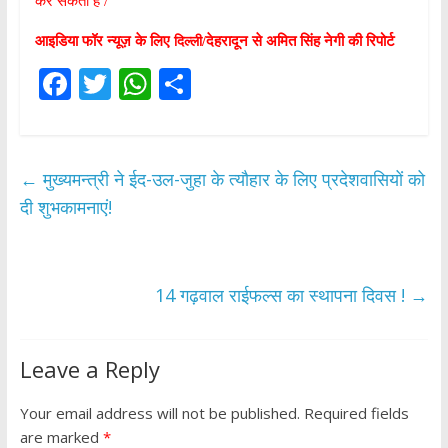
कर सकती हे /
आइडिया फॉर न्यूज़ के लिए
देहरादून से अमित सिंह नेगी की रिपोर्ट
दिल्ली/
F
T
W
S
ac
w
h
h
e
itt
at
ar
b
er
s
e
←
मुख्यमन्त्री ने ईद-उल-जुहा के त्यौहार के लिए प्रदेशवासियों को
o
A
दी शुभकामनाएं!
o
p
k
p
14 गढ़वाल राईफल्स का स्थापना दिवस !
→
Leave a Reply
Your email address will not be published.
Required fields
are marked
*