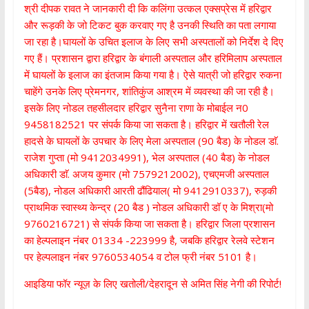
श्री दीपक रावत ने जानकारी दी कि कलिंगा उत्कल एक्सप्रेस में हरिद्वार
और रूड़की के जो टिकट बुक करवाए गए है उनकी स्थिति का पता लगाया
जा रहा है।घायलों के उचित इलाज के लिए सभी अस्पतालों को निर्देश दे दिए
गए हैं। प्रशासन द्वारा हरिद्वार के बंगाली अस्पताल और हरिमिलाप अस्पताल
में घायलों के इलाज का इंतजाम किया गया है। ऐसे यात्री जो हरिद्वार रुकना
चाहेंगे उनके लिए प्रेमनगर, शांतिकुंज आश्रम में व्यवस्था की जा रही है।
इसके लिए नोडल तहसीलदार हरिद्वार सुनैना राणा के मोबाईल न0
9458182521 पर संपर्क किया जा सकता है। हरिद्वार में खतौली रेल
हादसे के घायलों के उपचार के लिए मेला अस्पताल (90 बैड) के नोडल डाॅ.
राजेश गुप्ता (मो 9412034991), भेल अस्पताल (40 बैड) के नोडल
अधिकारी डाॅ. अजय कुमार (मो 7579212002), एचएमजी अस्पताल
(5बैड), नोडल अधिकारी आरती ढौंढियाल( मो 9412910337), रुड़की
प्राथमिक स्वास्थ्य केन्द्र (20 बैड ) नोडल अधिकारी डॉ ए के मिश्रा(मो
9760216721) से संपर्क किया जा सकता है। हरिद्वार जिला प्रशासन
का हेल्पलाइन नंबर 01334 -223999 है, जबकि हरिद्वार रेलवे स्टेशन
पर हेल्पलाइन नंबर 9760534054 व टोल फ्री नंबर 5101 है।
आइडिया फॉर न्यूज़ के लिए खतोली/देहरादून से अमित सिंह नेगी की रिपोर्ट!