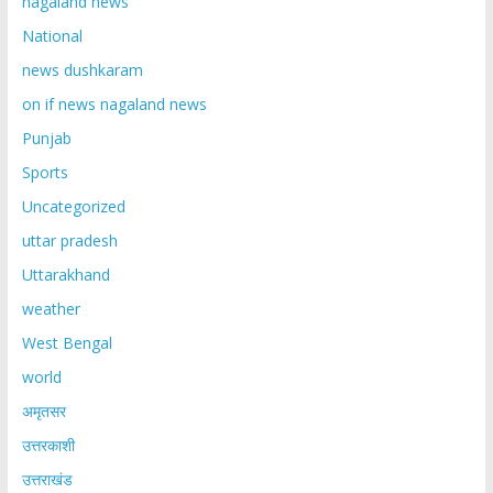
nagaland news
National
news dushkaram
on if news nagaland news
Punjab
Sports
Uncategorized
uttar pradesh
Uttarakhand
weather
West Bengal
world
अमृतसर
उत्तरकाशी
उत्तराखंड