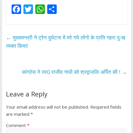
F
T
W
S
ac
w
h
h
e
itt
at
ar
b
er
s
e
←
मुख्यमन्त्री ने ट्रेन दुर्घटना में मरे गये लोगो के प्रति गहरा दुःख
o
A
व्यक्त किया!
o
p
k
p
कांग्रेस ने स्व0 राजीव गांधी को श्रद्वाजलि अर्पित की !
→
Leave a Reply
Your email address will not be published.
Required fields
are marked
*
Comment
*