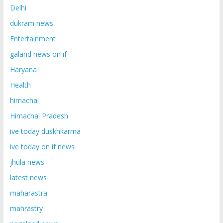
Delhi
dukram news
Entertainment
galand news on if
Haryana
Health
himachal
Himachal Pradesh
ive today duskhkarma
ive today on if news
jhula news
latest news
maharastra
mahrastry