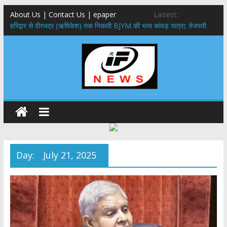
About Us | Contact Us | epaper
Latest:
​हरिद्वार से वीरभद्र (ऋषिकेश) तक निकली BJYM की भव्य कांवड़ यात्रा; तेजस्वी
सूर्या ने की देश व प्रदेशवासियों के कल्याण की कामना
नंदा की चौकी पुल हादसा: PWD के EE, AE और JE निलंबित, सीएम धामी के निर्देश
पर सख्त कार्रवाई
मुख्यमंत्री ने 9 लाख 87 हजार17 पेंशन लाभार्थियों को कुल 146 करोड़ 32 लाख
की पेंशन राशि का किया भुगतान
राष्ट्रीय हथकरघा दिवस पर मुख्यमंत्री धामी ने उत्कृष्ट बुनकरों और हस्तशिल्प
कारीगरों को किया सम्मानित
​धामी कैबिनेट का बड़ा फैसला: पशुपालकों को 60% तक सब्सिडी, गंगा एक्सप्रेसवे का
हरिद्वार तक होगा विस्तार
Day:
July 21, 2025