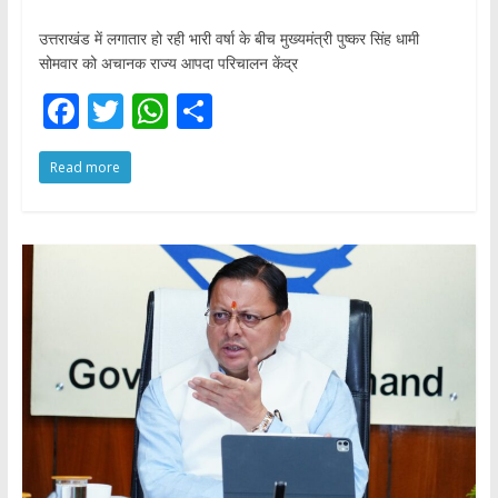
उत्तराखंड में लगातार हो रही भारी वर्षा के बीच मुख्यमंत्री पुष्कर सिंह धामी
सोमवार को अचानक राज्य आपदा परिचालन केंद्र
F
T
W
S
ac
w
h
h
Read more
e
itt
at
ar
b
er
s
e
o
A
o
p
k
p