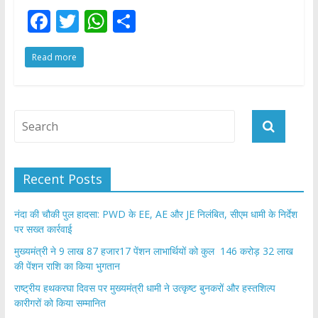
F
T
W
S
ac
w
h
h
Read more
e
itt
at
ar
b
er
s
e
o
A
o
p
k
p
Recent Posts
नंदा की चौकी पुल हादसा: PWD के EE, AE और JE निलंबित, सीएम धामी के निर्देश
पर सख्त कार्रवाई
मुख्यमंत्री ने 9 लाख 87 हजार17 पेंशन लाभार्थियों को कुल 146 करोड़ 32 लाख
की पेंशन राशि का किया भुगतान
राष्ट्रीय हथकरघा दिवस पर मुख्यमंत्री धामी ने उत्कृष्ट बुनकरों और हस्तशिल्प
कारीगरों को किया सम्मानित