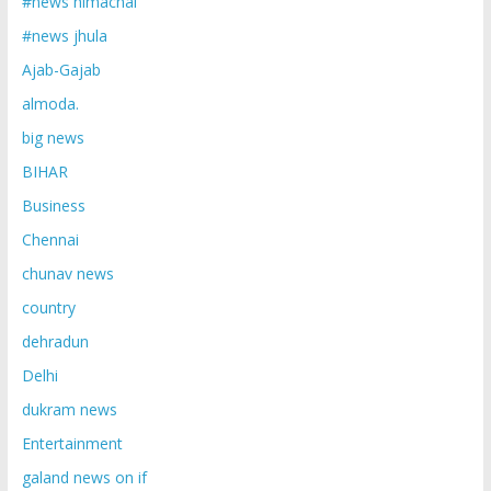
#news himachal
#news jhula
Ajab-Gajab
almoda.
big news
BIHAR
Business
Chennai
chunav news
country
dehradun
Delhi
dukram news
Entertainment
galand news on if