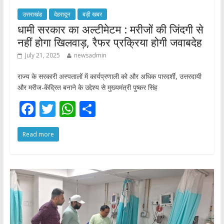
उत्तराखंड
देहरादून
बड़ी खबर
धामी सरकार का अल्टीमेटम : मरीजों की जिंदगी से
नहीं होगा खिलवाड़, रैफर प्रक्रिया होगी जवाबदेह
July 21, 2025
newsadmin
राज्य के सरकारी अस्पतालों में कार्यप्रणाली को और अधिक पारदर्शी, उत्तरदायी
और मरीज-केंद्रित बनाने के उद्देश्य से मुख्यमंत्री पुष्कर सिंह
F
T
W
S
ac
w
h
h
Read more
e
itt
at
ar
b
er
s
e
o
A
o
p
k
p