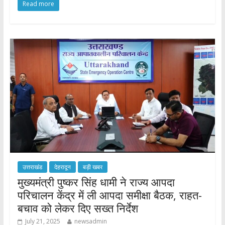
Read more
e
itt
at
ar
b
er
s
e
o
A
o
p
k
p
उत्तराखंड
देहरादून
बड़ी खबर
मुख्यमंत्री पुष्कर सिंह धामी ने राज्य आपदा
परिचालन केंद्र में ली आपदा समीक्षा बैठक, राहत-
बचाव को लेकर दिए सख्त निर्देश
July 21, 2025
newsadmin