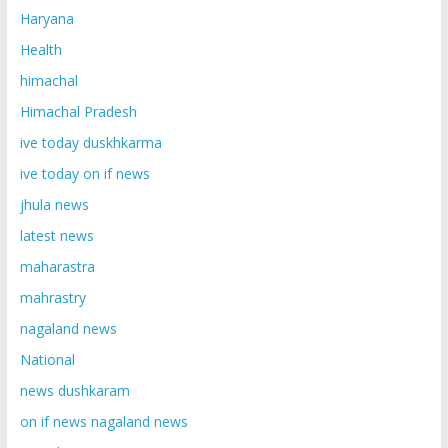
Haryana
Health
himachal
Himachal Pradesh
ive today duskhkarma
ive today on if news
jhula news
latest news
maharastra
mahrastry
nagaland news
National
news dushkaram
on if news nagaland news