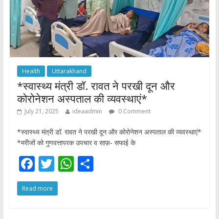
Health
Uttarakhand
*स्वास्थ्य मंत्री डॉ. रावत ने परखी दून और
कोरोनेशन अस्पताल की व्यवस्थाएं*
July 21, 2025
ideaadmin
0 Comment
*स्वास्थ्य मंत्री डॉ. रावत ने परखी दून और कोरोनेशन अस्पताल की व्यवस्थाएं*
*मरीजों को गुणवत्तापरक उपचार व साफ़- सफाई के
F
T
W
S
ac
w
h
h
Read more
e
itt
at
ar
b
er
s
e