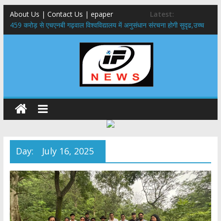
About Us | Contact Us | epaper
Latest:
459 करोड़ से एचएनबी गढ़वाल विश्वविद्यालय में अनुसंधान संरचना होगी सुदृढ,उच्च
शिक्षा मंत्री धन सिंह रावत ने नवनियुक्त केन्द्रीय शिक्षा मंत्री से की मुलाकात
राष्ट्रीय हथकरघा दिवस पर मुख्यमंत्री धामी ने उत्कृष्ट बुनकरों और हस्तशिल्प
कारीगरों को किया सम्मानित
​धामी कैबिनेट का बड़ा फैसला: पशुपालकों को 60% तक सब्सिडी, गंगा एक्सप्रेसवे का
हरिद्वार तक होगा विस्तार
​हरिद्वार से वीरभद्र (ऋषिकेश) तक निकली BJYM की भव्य कांवड़ यात्रा; तेजस्वी
सूर्या ने की देश व प्रदेशवासियों के कल्याण की कामना
24×7 अलर्ट मोड में रहें अधिकारी-मुख्य सचिव मानसून-एसईओसी से मुख्य सचिव ने
की विस्तृत समीक्षा कहा-बंद सड़कों को शीघ्र खोला जाए, लोगों को न हो दिक्कत
Day:
July 16, 2025