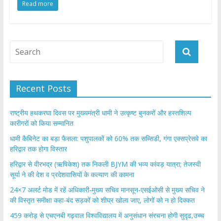
Read more
e
itt
at
ar
b
er
s
e
o
A
o
p
k
p
Recent Posts
राष्ट्रीय हथकरघा दिवस पर मुख्यमंत्री धामी ने उत्कृष्ट बुनकरों और हस्तशिल्प
कारीगरों को किया सम्मानित
​धामी कैबिनेट का बड़ा फैसला: पशुपालकों को 60% तक सब्सिडी, गंगा एक्सप्रेसवे का
हरिद्वार तक होगा विस्तार
​हरिद्वार से वीरभद्र (ऋषिकेश) तक निकली BJYM की भव्य कांवड़ यात्रा; तेजस्वी
सूर्या ने की देश व प्रदेशवासियों के कल्याण की कामना
24×7 अलर्ट मोड में रहें अधिकारी-मुख्य सचिव मानसून-एसईओसी से मुख्य सचिव ने
की विस्तृत समीक्षा कहा-बंद सड़कों को शीघ्र खोला जाए, लोगों को न हो दिक्कत
459 करोड़ से एचएनबी गढ़वाल विश्वविद्यालय में अनुसंधान संरचना होगी सुदृढ,उच्च