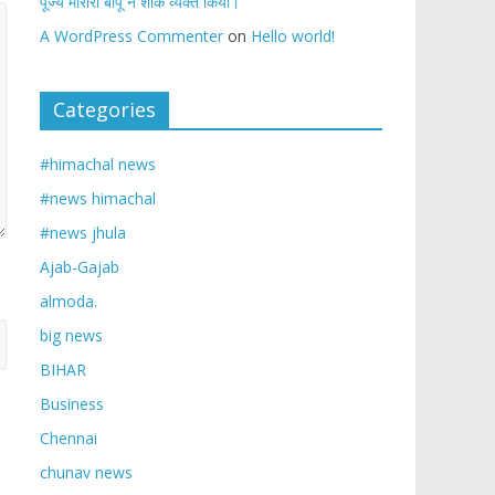
पूज्य मोरारी बापू ने शोक व्यक्त किया।
A WordPress Commenter
on
Hello world!
Categories
#himachal news
#news himachal
#news jhula
Ajab-Gajab
almoda.
big news
BIHAR
Business
Chennai
chunav news