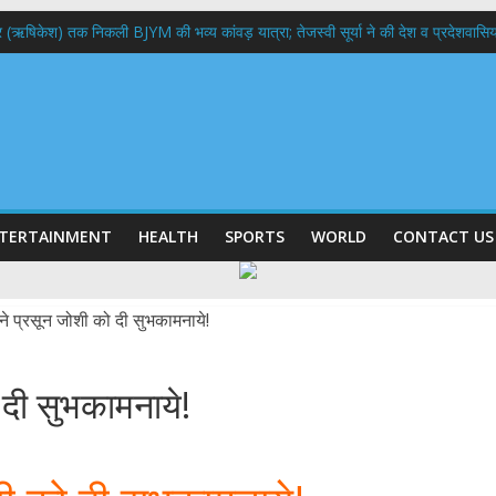
भद्र (ऋषिकेश) तक निकली BJYM की भव्य कांवड़ यात्रा; तेजस्वी सूर्या ने की देश व प्रदेशवासि
ल हादसा: PWD के EE, AE और JE निलंबित, सीएम धामी के निर्देश पर सख्त कार्रवाई
9 लाख 87 हजार17 पेंशन लाभार्थियों को कुल 146 करोड़ 32 लाख की पेंशन राशि का किया भुग
 दिवस पर मुख्यमंत्री धामी ने उत्कृष्ट बुनकरों और हस्तशिल्प कारीगरों को किया सम्मानित
 बड़ा फैसला: पशुपालकों को 60% तक सब्सिडी, गंगा एक्सप्रेसवे का हरिद्वार तक होगा विस्तार
TERTAINMENT
HEALTH
SPORTS
WORLD
CONTACT US
ो दी सुभकामनाये!