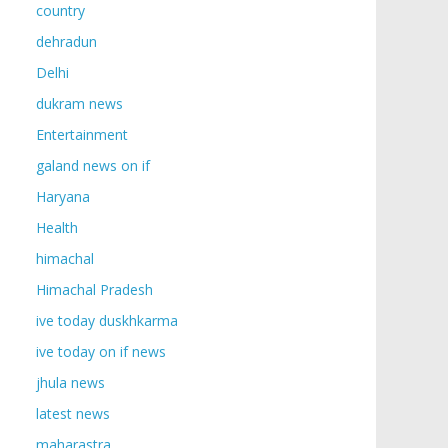
country
dehradun
Delhi
dukram news
Entertainment
galand news on if
Haryana
Health
himachal
Himachal Pradesh
ive today duskhkarma
ive today on if news
jhula news
latest news
maharastra