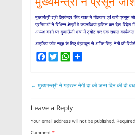
मुख्यमन्त्री ने प्रसून ज
p
मुख्यमंत्री श्री त्रिवेन्द्र सिंह रावत ने गीतकार एवं कवि प्रसून
प्रतिभाओं ने विभिन्न क्षेत्रों में उपलब्धियां हासिल कर देश-विदेश 
अध्यक्ष बनने पर कुमाऊँनी भाषा में ट्वीट कर एक सफल कार्यका
आइडिया फॉर न्यूज़ के लिए देहरादून से अमित सिंह नेगी की रिप
F
T
W
S
ac
w
h
h
e
itt
at
ar
b
er
s
e
←
मुख्यमन्त्री ने गढ़रत्न नेगी दा को जन्म दिन की दी बध
o
A
o
p
Leave a Reply
k
p
Your email address will not be published.
Required
Comment
*