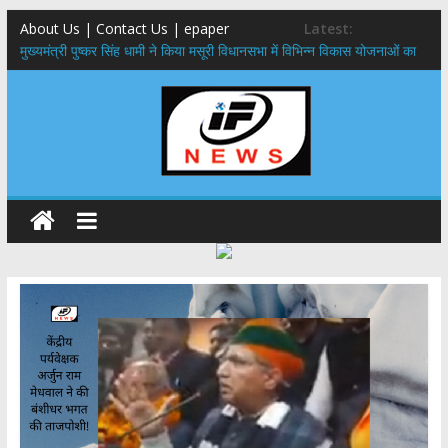
About Us | Contact Us | epaper
Latest:
मुख्यमंत्री पुष्कर सिंह धामी ने किया मसूरी विधानसभा में विभिन्न विकास योजनाओं का
लोकार्पण – शिलान्यास
एमडीडीए बोर्ड बैठक, देहरादून और मसूरी के विकास के लिए 25 बड़े प्रस्तावों को मिली
हरी झंडी
बुजुर्ग-दिव्यांगों के घर जाएंगे बीएलओ, करेंगे नोटिसों का निस्तारण
​देहरादून में 11 अगस्त को लगेगा एक दिवसीय रोजगार मेला, 559 पदों पर होगी भर्ती
पुष्पवर्षा और चरण प्रक्षालन के साथ देवभूमि ने किया शिवभक्त कांवड़ियों का
अभिनंदन,मुख्यमंत्री ने स्वास्थ्य सेवा शिविर का किया शुभारंभ, श्रद्धालुओं को अपने
हाथों से परोसा भोजन