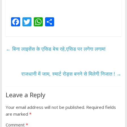
F
T
W
S
ac
w
h
h
e
itt
at
ar
b
er
s
e
←
बिना लाइसेंस के एसिड बेच रहे,एसिड पर लगेगा लगाम!
o
A
o
p
k
p
राजधानी में जाम, स्मार्ट रोड्स बनने से मिलेगी निजात !
→
Leave a Reply
Your email address will not be published.
Required fields
are marked
*
Comment
*