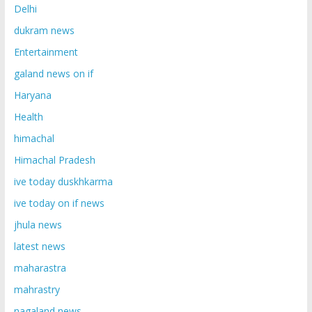
Delhi
dukram news
Entertainment
galand news on if
Haryana
Health
himachal
Himachal Pradesh
ive today duskhkarma
ive today on if news
jhula news
latest news
maharastra
mahrastry
nagaland news