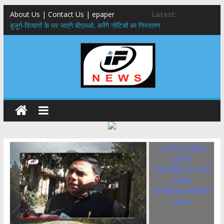
About Us | Contact Us | epaper
Latest:
बुजुर्ग-दिव्यांगों के घर जाएंगे बीएलओ, करेंगे नोटिसों का निस्तारण
24×7 अलर्ट मोड में रहें अधिकारी-मुख्य सचिव मानसून-एसईओसी से मुख्य सचिव ने
की विस्तृत समीक्षा कहा-बंद सड़कों को शीघ्र खोला जाए, लोगों को न हो दिक्कत
459 करोड़ से एचएनबी गढ़वाल विश्वविद्यालय में अनुसंधान संरचना होगी सुदृढ,उच्च
शिक्षा मंत्री धन सिंह रावत ने नवनियुक्त केन्द्रीय शिक्षा मंत्री से की मुलाकात
मुख्यमंत्री से महानिदेशक एनसीसी ने की शिष्टाचार भेंट,उत्तराखण्ड में एनसीसी के
विस्तार एवं आधुनिक आधारभूत संरचना के विकास पर हुई महत्वपूर्ण चर्चा
एमडीडीए बोर्ड बैठक, देहरादून और मसूरी के विकास के लिए 25 बड़े प्रस्तावों को मिली
हरी झंडी