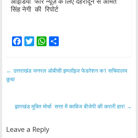
आइडिया फॉर न्यूज़ के लिए देहरादून से अमित
सिंह नेगी की रिपोर्ट
F
T
W
S
ac
w
h
h
e
itt
at
ar
b
er
s
e
←
उत्तराखंड जनरल ओबीसी इम्प्लॉइज फेडरेशन क1 सचिवालय
o
A
कूच!
o
p
k
p
झारखंड मुक्ति मोर्चा सत्ता में काबिज बीजेपी की करारी हार!
→
Leave a Reply