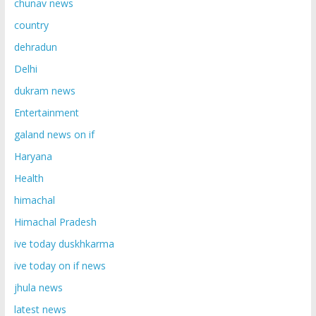
chunav news
country
dehradun
Delhi
dukram news
Entertainment
galand news on if
Haryana
Health
himachal
Himachal Pradesh
ive today duskhkarma
ive today on if news
jhula news
latest news