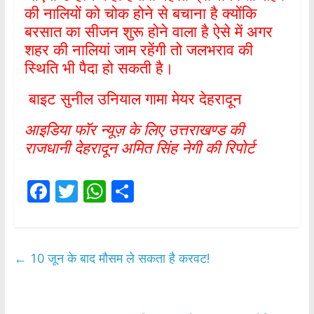
की नालियों को चोक होने से बचाना है क्योंकि
बरसात का सीजन शुरू होने वाला है ऐसे में अगर
शहर की नालियां जाम रहेंगी तो जलभराव की
स्थिति भी पैदा हो सकती है।
बाइट सुनील उनियाल गामा मेयर देहरादून
आइडिया फॉर न्यूज़ के लिए उत्तराखण्ड की
राजधानी देहरादून अमित सिंह नेगी की रिपोर्ट
F
T
W
S
ac
w
h
h
e
itt
at
ar
b
er
s
e
←
10 जून के बाद मौसम ले सकता है करवट!
o
A
o
p