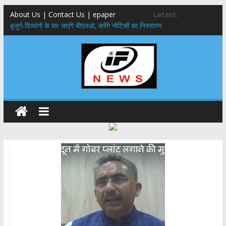
About Us | Contact Us | epaper
Latest:
बुजुर्ग-दिव्यांगों के घर जाएंगे बीएलओ, करेंगे नोटिसों का निस्तारण
24×7 अलर्ट मोड में रहें अधिकारी-मुख्य सचिव मानसून-एसईओसी से मुख्य सचिव ने
की विस्तृत समीक्षा कहा-बंद सड़कों को शीघ्र खोला जाए, लोगों को न हो दिक्कत
459 करोड़ से एचएनबी गढ़वाल विश्वविद्यालय में अनुसंधान संरचना होगी सुदृढ,उच्च
शिक्षा मंत्री धन सिंह रावत ने नवनियुक्त केन्द्रीय शिक्षा मंत्री से की मुलाकात
मुख्यमंत्री से महानिदेशक एनसीसी ने की शिष्टाचार भेंट,उत्तराखण्ड में एनसीसी के
विस्तार एवं आधुनिक आधारभूत संरचना के विकास पर हुई महत्वपूर्ण चर्चा
एमडीडीए बोर्ड बैठक, देहरादून और मसूरी के विकास के लिए 25 बड़े प्रस्तावों को मिली
हरी झंडी