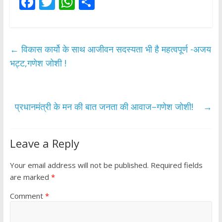
F
T
W
S
ac
w
h
h
e
itt
at
ar
b
er
s
e
←
विकास कार्यो के साथ आजीवन सदस्यता भी है महत्वपूर्ण -अजय
o
A
भट्ट,गणेश जोशी !
o
p
k
p
प्रधानमंत्री के मन की बात जनता की आवाज–गणेश जोशी!
→
Leave a Reply
Your email address will not be published.
Required fields
are marked
*
Comment
*