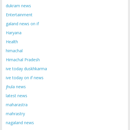
dukram news
Entertainment
galand news on if
Haryana
Health
himachal
Himachal Pradesh
ive today duskhkarma
ive today on if news
jhula news
latest news
maharastra
mahrastry
nagaland news