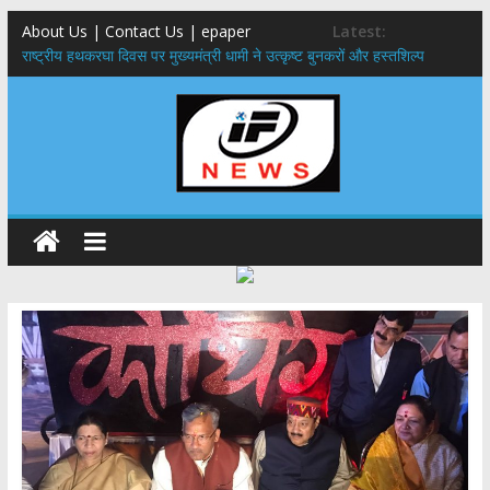
About Us | Contact Us | epaper
Latest:
राष्ट्रीय हथकरघा दिवस पर मुख्यमंत्री धामी ने उत्कृष्ट बुनकरों और हस्तशिल्प
कारीगरों को किया सम्मानित
मुख्यमंत्री ने उत्तराखण्ड क्षत्रिय कल्याण समिति की वेबसाइट एवं क्षत्रिय जागरण
स्मारिका का किया विमोचन
मुख्यमंत्री ने हर घर तिरंगा यात्रा कार्यक्रम में किया प्रतिभाग,मुख्यमंत्री ने
प्रदेशवासियों से स्वतंत्रता दिवस पर अपने घरों में तिरंगा फहराने का किया आवाह्न
नंदा की चौकी पुल हादसा: PWD के EE, AE और JE निलंबित, सीएम धामी के निर्देश
पर सख्त कार्रवाई
मुख्यमंत्री ने 9 लाख 87 हजार17 पेंशन लाभार्थियों को कुल 146 करोड़ 32 लाख
की पेंशन राशि का किया भुगतान