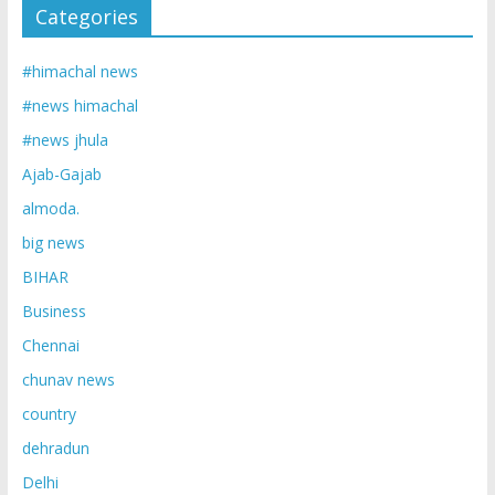
Categories
#himachal news
#news himachal
#news jhula
Ajab-Gajab
almoda.
big news
BIHAR
Business
Chennai
chunav news
country
dehradun
Delhi