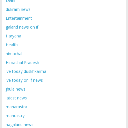
Delhi
dukram news
Entertainment
galand news on if
Haryana
Health
himachal
Himachal Pradesh
ive today duskhkarma
ive today on if news
jhula news
latest news
maharastra
mahrastry
nagaland news