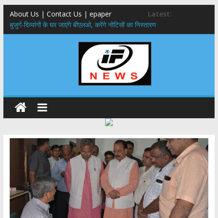
About Us | Contact Us | epaper
Latest:
बुजुर्ग-दिव्यांगों के घर जाएंगे बीएलओ, करेंगे नोटिसों का निस्तारण
24×7 अलर्ट मोड में रहें अधिकारी-मुख्य सचिव मानसून-एसईओसी से मुख्य सचिव ने
की विस्तृत समीक्षा कहा-बंद सड़कों को शीघ्र खोला जाए, लोगों को न हो दिक्कत
459 करोड़ से एचएनबी गढ़वाल विश्वविद्यालय में अनुसंधान संरचना होगी सुदृढ,उच्च
शिक्षा मंत्री धन सिंह रावत ने नवनियुक्त केन्द्रीय शिक्षा मंत्री से की मुलाकात
मुख्यमंत्री से महानिदेशक एनसीसी ने की शिष्टाचार भेंट,उत्तराखण्ड में एनसीसी के
विस्तार एवं आधुनिक आधारभूत संरचना के विकास पर हुई महत्वपूर्ण चर्चा
एमडीडीए बोर्ड बैठक, देहरादून और मसूरी के विकास के लिए 25 बड़े प्रस्तावों को मिली
हरी झंडी