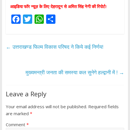
आइडिया फॉर न्यूज़ के लिए देहरादून से अमित सिंह नेगी की रिपोर्ट!
F
T
W
S
ac
w
h
h
e
itt
at
ar
b
er
s
e
←
उत्तराखण्ड फिल्म विकास परिषद ने किये कई निर्णय!
o
A
o
p
k
p
मुख्यमन्त्री जनता की समस्या कल सुनेगे हल्द्वानी में !
→
Leave a Reply
Your email address will not be published.
Required fields
are marked
*
Comment
*