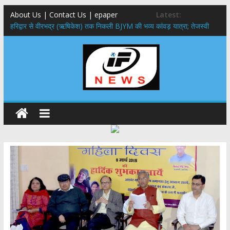
About Us | Contact Us | epaper
Latest:
​हरिद्वार से वीरभद्र (ऋषिकेश) तक निकली BJYM की भव्य कांवड़ यात्रा; तेजस्वी
सूर्या ने की देश व प्रदेशवासियों के कल्याण की कामना
नंदा की चौकी पुल हादसा: PWD के EE, AE और JE निलंबित, सीएम धामी के निर्देश
पर सख्त कार्रवाई
मुख्यमंत्री ने 9 लाख 87 हजार17 पेंशन लाभार्थियों को कुल 146 करोड़ 32 लाख
की पेंशन राशि का किया भुगतान
राष्ट्रीय हथकरघा दिवस पर मुख्यमंत्री धामी ने उत्कृष्ट बुनकरों और हस्तशिल्प
कारीगरों को किया सम्मानित
​धामी कैबिनेट का बड़ा फैसला: पशुपालकों को 60% तक सब्सिडी, गंगा एक्सप्रेसवे का
हरिद्वार तक होगा विस्तार