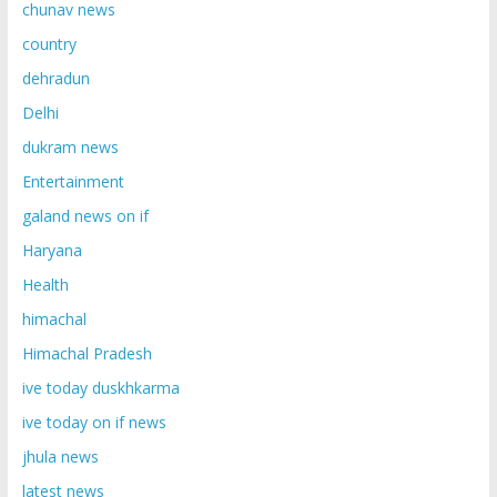
chunav news
country
dehradun
Delhi
dukram news
Entertainment
galand news on if
Haryana
Health
himachal
Himachal Pradesh
ive today duskhkarma
ive today on if news
jhula news
latest news