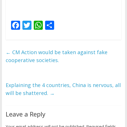
F
T
W
S
ac
w
h
h
e
itt
at
ar
b
er
s
e
←
CM Action would be taken against fake
o
A
cooperative societies.
o
p
k
p
Explaining the 4 countries, China is nervous, all
will be shattered.
→
Leave a Reply
Your email address will not be published.
Required fields