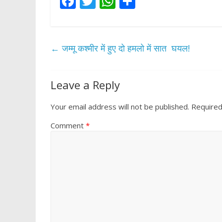
F
T
W
S
ac
w
h
h
e
itt
at
ar
b
er
s
e
←
जम्मू कश्मीर में हुए दो हमलो में सात घयल!
o
A
o
p
Leave a Reply
k
p
Your email address will not be published.
Required
Comment
*