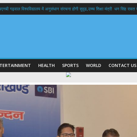
बी गढ़वाल विश्वविद्यालय में अनुसंधान संरचना होगी सुदृढ,उच्च शिक्षा मंत्री धन सिंह रावत ने न
 दिवस पर मुख्यमंत्री धामी ने उत्कृष्ट बुनकरों और हस्तशिल्प कारीगरों को किया सम्मानित
 बड़ा फैसला: पशुपालकों को 60% तक सब्सिडी, गंगा एक्सप्रेसवे का हरिद्वार तक होगा विस्तार
भद्र (ऋषिकेश) तक निकली BJYM की भव्य कांवड़ यात्रा; तेजस्वी सूर्या ने की देश व प्रदेशवासि
में रहें अधिकारी-मुख्य सचिव मानसून-एसईओसी से मुख्य सचिव ने की विस्तृत समीक्षा कहा-बंद
TERTAINMENT
HEALTH
SPORTS
WORLD
CONTACT US