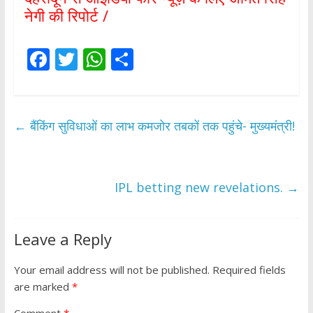
नेगी की रिपोर्ट /
F
T
W
S
ac
w
h
h
e
itt
at
ar
b
er
s
e
←
बैंकिंग सुविधाओं का लाभ कमजोर तबकों तक पहुंचे- मुख्यमंत्री!
o
A
o
p
k
p
IPL betting new revelations.
→
Leave a Reply
Your email address will not be published.
Required fields
are marked
*