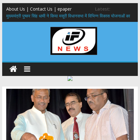
About Us | Contact Us | epaper
Latest:
मुख्यमंत्री पुष्कर सिंह धामी ने किया मसूरी विधानसभा में विभिन्न विकास योजनाओं का
लोकार्पण – शिलान्यास
एमडीडीए बोर्ड बैठक, देहरादून और मसूरी के विकास के लिए 25 बड़े प्रस्तावों को मिली
हरी झंडी
बुजुर्ग-दिव्यांगों के घर जाएंगे बीएलओ, करेंगे नोटिसों का निस्तारण
​देहरादून में 11 अगस्त को लगेगा एक दिवसीय रोजगार मेला, 559 पदों पर होगी भर्ती
पुष्पवर्षा और चरण प्रक्षालन के साथ देवभूमि ने किया शिवभक्त कांवड़ियों का
अभिनंदन,मुख्यमंत्री ने स्वास्थ्य सेवा शिविर का किया शुभारंभ, श्रद्धालुओं को अपने
हाथों से परोसा भोजन