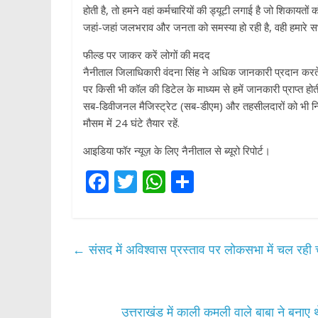
होती है, तो हमने वहां कर्मचारियों की ड्यूटी लगाई है जो शिकायतों 
जहां-जहां जलभराव और जनता को समस्या हो रही है, वही हमारे सभी
फील्ड पर जाकर करें लोगों की मदद
नैनीताल जिलाधिकारी वंदना सिंह ने अधिक जानकारी प्रदान करते हु
पर किसी भी कॉल की डिटेल के माध्यम से हमें जानकारी प्राप्त होत
सब-डिवीजनल मैजिस्ट्रेट (सब-डीएम) और तहसीलदारों को भी निर्
मौसम में 24 घंटे तैयार रहें.
आइडिया फॉर न्यूज़ के लिए नैनीताल से ब्यूरो रिपोर्ट।
F
T
W
S
ac
w
h
h
e
itt
at
ar
b
er
s
e
←
संसद में अविश्वास प्रस्ताव पर लोकसभा में चल रही चर्
o
A
o
p
k
p
उत्तराखंड में काली कमली वाले बाबा ने बनाए