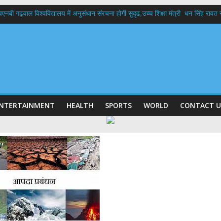
बी गढ़वाल विश्वविद्यालय में अनुसंधान संरचना होगी सुदृढ,उच्च शिक्षा मंत्री धन सिंह रावत ने न
 दिवस पर मुख्यमंत्री धामी ने उत्कृष्ट बुनकरों और हस्तशिल्प कारीगरों को किया सम्मानित
 बड़ा फैसला: पशुपालकों को 60% तक सब्सिडी, गंगा एक्सप्रेसवे का हरिद्वार तक होगा विस्तार
भद्र (ऋषिकेश) तक निकली BJYM की भव्य कांवड़ यात्रा; तेजस्वी सूर्या ने की देश व प्रदेशवासि
में रहें अधिकारी-मुख्य सचिव मानसून-एसईओसी से मुख्य सचिव ने की विस्तृत समीक्षा कहा-बंद
NTERTAINMENT
HEALTH
SPORTS
WORLD
CONTACT U