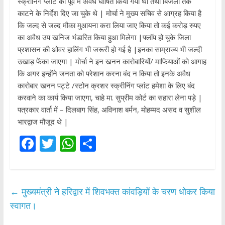
स्क्रीनिंग प्लांट को पूर्व में अवैध घोषित किया गया था तथा बिजली तक
काटने के निर्देश दिए जा चुके थे | मोर्चा ने मुख्य सचिव से आग्रह किया है
कि जल्द से जल्द मौका मुआयना करा लिया जाए किया तो कई करोड़ रुपए
का अवैध उप खनिज भंडारित किया हुआ मिलेगा |फ्लॉप हो चुके जिला
प्रशासन की ओवर हालिंग भी जरूरी हो गई है |इनका साम्राज्य भी जल्दी
उखाड़ फेंका जाएगा | मोर्चा ने इन खनन कारोबारियों/ माफियाओं को आगाह
कि अगर इन्होंने जनता को परेशान करना बंद न किया तो इनके अवैध
कारोबार खनन पट्टे /स्टोन क्रशर स्क्रीनिंग प्लांट हमेशा के लिए बंद
करवाने का कार्य किया जाएगा, चाहे मा. सुप्रीम कोर्ट का सहारा लेना पड़े |
पत्रकार वार्ता में – दिलबाग सिंह, अविनाश बर्मन, मोहम्मद असद व सुशील
भारद्वाज मौजूद थे |
F
T
W
S
ac
w
h
h
e
itt
at
ar
b
er
s
e
←
मुख्यमंत्री ने हरिद्वार में शिवभक्त कांवड़ियों के चरण धोकर किया
o
A
स्वागत।
o
p