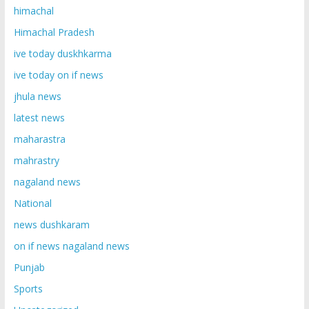
himachal
Himachal Pradesh
ive today duskhkarma
ive today on if news
jhula news
latest news
maharastra
mahrastry
nagaland news
National
news dushkaram
on if news nagaland news
Punjab
Sports