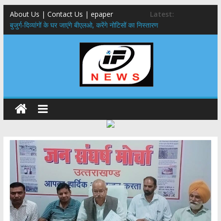
About Us | Contact Us | epaper
Latest:
बुजुर्ग-दिव्यांगों के घर जाएंगे बीएलओ, करेंगे नोटिसों का निस्तारण
24×7 अलर्ट मोड में रहें अधिकारी-मुख्य सचिव मानसून-एसईओसी से मुख्य सचिव ने
की विस्तृत समीक्षा कहा-बंद सड़कों को शीघ्र खोला जाए, लोगों को न हो दिक्कत
459 करोड़ से एचएनबी गढ़वाल विश्वविद्यालय में अनुसंधान संरचना होगी सुदृढ,उच्च
शिक्षा मंत्री धन सिंह रावत ने नवनियुक्त केन्द्रीय शिक्षा मंत्री से की मुलाकात
मुख्यमंत्री से महानिदेशक एनसीसी ने की शिष्टाचार भेंट,उत्तराखण्ड में एनसीसी के
विस्तार एवं आधुनिक आधारभूत संरचना के विकास पर हुई महत्वपूर्ण चर्चा
एमडीडीए बोर्ड बैठक, देहरादून और मसूरी के विकास के लिए 25 बड़े प्रस्तावों को मिली
हरी झंडी