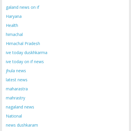
galand news on if
Haryana
Health
himachal
Himachal Pradesh
ive today duskhkarma
ive today on if news
jhula news
latest news
maharastra
mahrastry
nagaland news
National
news dushkaram