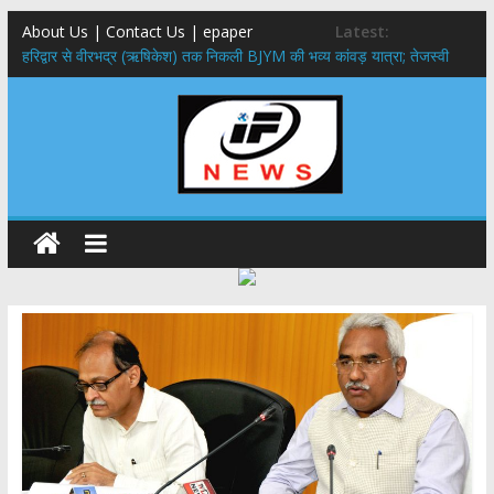
About Us | Contact Us | epaper
Latest:
​हरिद्वार से वीरभद्र (ऋषिकेश) तक निकली BJYM की भव्य कांवड़ यात्रा; तेजस्वी
सूर्या ने की देश व प्रदेशवासियों के कल्याण की कामना
नंदा की चौकी पुल हादसा: PWD के EE, AE और JE निलंबित, सीएम धामी के निर्देश
पर सख्त कार्रवाई
मुख्यमंत्री ने 9 लाख 87 हजार17 पेंशन लाभार्थियों को कुल 146 करोड़ 32 लाख
की पेंशन राशि का किया भुगतान
राष्ट्रीय हथकरघा दिवस पर मुख्यमंत्री धामी ने उत्कृष्ट बुनकरों और हस्तशिल्प
कारीगरों को किया सम्मानित
​धामी कैबिनेट का बड़ा फैसला: पशुपालकों को 60% तक सब्सिडी, गंगा एक्सप्रेसवे का
हरिद्वार तक होगा विस्तार