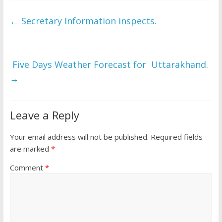
e
itt
at
ar
b
er
s
e
←
Secretary Information inspects.
o
A
o
p
k
p
Five Days Weather Forecast for Uttarakhand.
→
Leave a Reply
Your email address will not be published.
Required fields
are marked
*
Comment
*