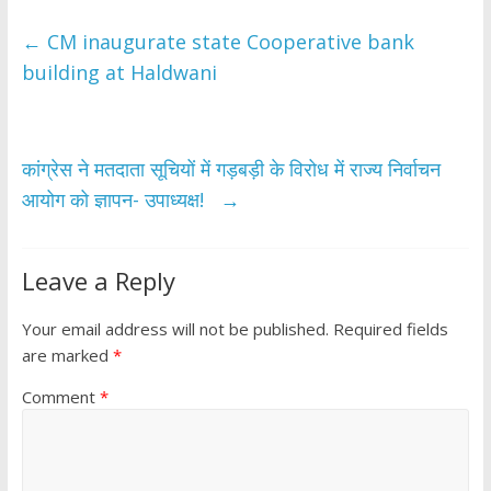
e
itt
at
ar
b
er
s
e
←
CM inaugurate state Cooperative bank
o
A
building at Haldwani
o
p
k
p
कांग्रेस ने मतदाता सूचियों में गड़बड़ी के विरोध में राज्य निर्वाचन
आयोग को ज्ञापन- उपाध्यक्ष!
→
Leave a Reply
Your email address will not be published.
Required fields
are marked
*
Comment
*