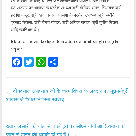
वर्ग के लोगों के लिए विभिन्न जनकल्याणकारी योजनाएं चला रही हैं।
इस अवसर पर भाजपा के प्रदेश अध्यक्ष श्री बंशीधर भगत, विधायक श्री
हरवंश कपूर, श्री खजानदास, भाजपा के प्रदेश उपाध्यक्ष श्री ज्योति
प्रसाद गैरोला, श्री विनय गोयल, श्री अनिल गोयल, श्री पुनीत मित्तल
आदि उपस्थित थे।
Idea for news ke liye dehradun se amit singh negi ki
report.
F
T
W
S
ac
w
h
h
e
itt
at
ar
b
er
s
e
←
दीनदयाल उपाध्याय जी के जन्म दिवस के अवसर पर मुख्यमंत्री
o
A
आवास से ‘‘आत्मनिर्भरता स्वंवाद।
o
p
k
p
ख्तार अंसारी को जेल से न छोड़ने पर सीएम योगी आदित्यनाथ को
जान से मारने की धमकी दी गई है।
→