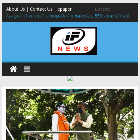
About Us | Contact Us | epaper
Latest:
​देहरादून में 11 अगस्त को लगेगा एक दिवसीय रोजगार मेला, 559 पदों पर होगी भर्ती
459 करोड़ से एचएनबी गढ़वाल विश्वविद्यालय में अनुसंधान संरचना होगी सुदृढ,उच्च
शिक्षा मंत्री धन सिंह रावत ने नवनियुक्त केन्द्रीय शिक्षा मंत्री से की मुलाकात
मुख्यमंत्री से महानिदेशक एनसीसी ने की शिष्टाचार भेंट,उत्तराखण्ड में एनसीसी के
विस्तार एवं आधुनिक आधारभूत संरचना के विकास पर हुई महत्वपूर्ण चर्चा
एमडीडीए बोर्ड बैठक, देहरादून और मसूरी के विकास के लिए 25 बड़े प्रस्तावों को मिली
हरी झंडी
बुजुर्ग-दिव्यांगों के घर जाएंगे बीएलओ, करेंगे नोटिसों का निस्तारण