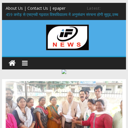
About Us | Contact Us | epaper
Latest:
459 करोड़ से एचएनबी गढ़वाल विश्वविद्यालय में अनुसंधान संरचना होगी सुदृढ,उच्च
शिक्षा मंत्री धन सिंह रावत ने नवनियुक्त केन्द्रीय शिक्षा मंत्री से की मुलाकात
राष्ट्रीय हथकरघा दिवस पर मुख्यमंत्री धामी ने उत्कृष्ट बुनकरों और हस्तशिल्प
कारीगरों को किया सम्मानित
​धामी कैबिनेट का बड़ा फैसला: पशुपालकों को 60% तक सब्सिडी, गंगा एक्सप्रेसवे का
हरिद्वार तक होगा विस्तार
​हरिद्वार से वीरभद्र (ऋषिकेश) तक निकली BJYM की भव्य कांवड़ यात्रा; तेजस्वी
सूर्या ने की देश व प्रदेशवासियों के कल्याण की कामना
24×7 अलर्ट मोड में रहें अधिकारी-मुख्य सचिव मानसून-एसईओसी से मुख्य सचिव ने
की विस्तृत समीक्षा कहा-बंद सड़कों को शीघ्र खोला जाए, लोगों को न हो दिक्कत