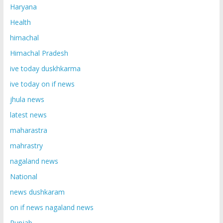
Haryana
Health
himachal
Himachal Pradesh
ive today duskhkarma
ive today on if news
jhula news
latest news
maharastra
mahrastry
nagaland news
National
news dushkaram
on if news nagaland news
Punjab