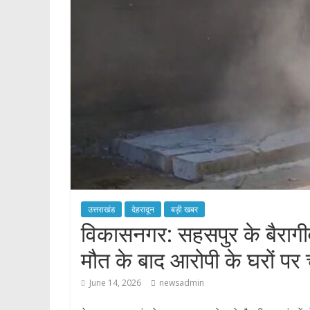
p
उत्तराखंड
देहरादून
बड़ी खबर
विकासनगर: सहसपुर के बैरागीवा
मौत के बाद आरोपी के घरों पर 
June 14, 2026
newsadmin