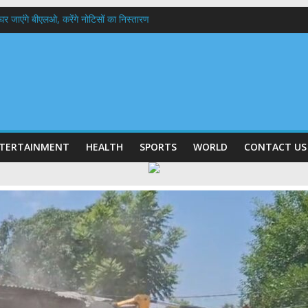
 के घर जाएंगे बीएलओ, करेंगे नोटिसों का निस्तारण
में रहें अधिकारी-मुख्य सचिव मानसून-एसईओसी से मुख्य सचिव ने की विस्तृत समीक्षा कहा-बंद
बी गढ़वाल विश्वविद्यालय में अनुसंधान संरचना होगी सुदृढ,उच्च शिक्षा मंत्री धन सिंह रावत ने न
हानिदेशक एनसीसी ने की शिष्टाचार भेंट,उत्तराखण्ड में एनसीसी के विस्तार एवं आधुनिक आधारभूत 
ठक, देहरादून और मसूरी के विकास के लिए 25 बड़े प्रस्तावों को मिली हरी झंडी
TERTAINMENT
HEALTH
SPORTS
WORLD
CONTACT US