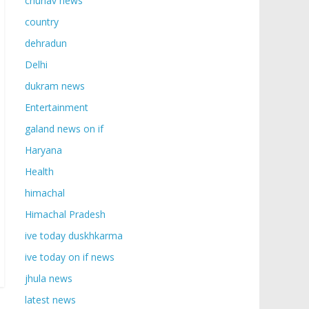
chunav news
country
dehradun
Delhi
dukram news
Entertainment
galand news on if
Haryana
Health
himachal
Himachal Pradesh
ive today duskhkarma
ive today on if news
jhula news
latest news