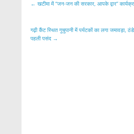
b
er
s
e
←
खटीमा में “जन-जन की सरकार, आपके द्वार” कार्यक्रम म
o
A
o
p
k
p
गढ़ी कैंट स्थित गुचुपानी में पर्यटकों का लगा जमावड़ा, ठ
पहली पसंद
→