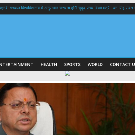
बी गढ़वाल विश्वविद्यालय में अनुसंधान संरचना होगी सुदृढ,उच्च शिक्षा मंत्री धन सिंह रावत ने न
 दिवस पर मुख्यमंत्री धामी ने उत्कृष्ट बुनकरों और हस्तशिल्प कारीगरों को किया सम्मानित
 बड़ा फैसला: पशुपालकों को 60% तक सब्सिडी, गंगा एक्सप्रेसवे का हरिद्वार तक होगा विस्तार
भद्र (ऋषिकेश) तक निकली BJYM की भव्य कांवड़ यात्रा; तेजस्वी सूर्या ने की देश व प्रदेशवासि
में रहें अधिकारी-मुख्य सचिव मानसून-एसईओसी से मुख्य सचिव ने की विस्तृत समीक्षा कहा-बंद
NTERTAINMENT
HEALTH
SPORTS
WORLD
CONTACT U