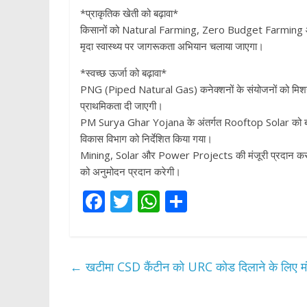
*प्राकृतिक खेती को बढ़ावा*
किसानों को Natural Farming, Zero Budget Farming और B
मृदा स्वास्थ्य पर जागरूकता अभियान चलाया जाएगा।
*स्वच्छ ऊर्जा को बढ़ावा*
PNG (Piped Natural Gas) कनेक्शनों के संयोजनों को मिशन 
प्राथमिकता दी जाएगी।
PM Surya Ghar Yojana के अंतर्गत Rooftop Solar को बढ़ावा 
विकास विभाग को निर्देशित किया गया।
Mining, Solar और Power Projects की मंजूरी प्रदान करने में
को अनुमोदन प्रदान करेगी।
F
T
W
S
ac
w
h
h
e
itt
at
ar
b
er
s
e
←
खटीमा CSD कैंटीन को URC कोड दिलाने के लिए मंत
o
A