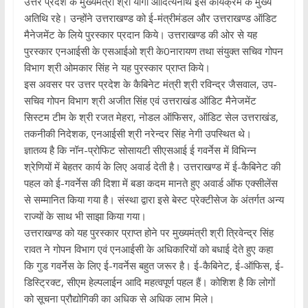
उत्तर प्रदेश के मुख्यमंत्री श्री योगी आदित्यनाथ इस कार्यक्रम के मुख्य
अतिथि रहे। उन्होंने उत्तराखण्ड को ई-मंत्रीमंडल और उत्तराखण्ड ऑडिट
मैनेजमेंट के लिये पुरस्कार प्रदान किये। उत्तराखण्ड की ओर से यह
पुरस्कार एनआईसी के एसआईओ श्री के0नारायण तथा संयुक्त सचिव गोपन
विभाग श्री ओमकार सिंह ने यह पुरस्कार प्राप्त किये।
इस अवसर पर उत्तर प्रदेश के कैबिनेट मंत्री श्री रविन्द्र जैसवाल, उप-
सचिव गोपन विभाग श्री अजीत सिंह एवं उत्तराखंड ऑडिट मैनेजमेंट
सिस्टम टीम के श्री रजत मेहरा, नोडल ऑफिसर, ऑडिट सेल उत्तराखंड,
तकनीकी निदेशक, एनआईसी श्री नरेन्दर सिंह नेगी उपस्थित थे।
ज्ञातव्य है कि नॉन-प्रोफिट सोसायटी सीएसआई ई गवर्नेस में विभिन्न
श्रेणियों में बेहतर कार्य के लिए अवार्ड देती है। उत्तराखण्ड में ई-कैबिनेट की
पहल को ई-गवर्नेस की दिशा में बङा कदम मानते हुए अवार्ड ऑफ एक्सीलेंस
से सम्मानित किया गया है। संस्था द्वारा इसे बेस्ट प्रेक्टीसेज के अंतर्गत अन्य
राज्यों के साथ भी साझा किया गया।
उत्तराखण्ड को यह पुरस्कार प्राप्त होने पर मुख्यमंत्री श्री त्रिवेन्द्र सिंह
रावत ने गोपन विभाग एवं एनआईसी के अधिकारियों को बधाई देते हुए कहा
कि गुड गवर्नेस के लिए ई-गवर्नेस बहुत जरूर है। ई-कैबिनेट, ई-ऑफिस, ई-
डिस्ट्रिक्ट, सीएम हेल्पलाईन आदि महत्वपूर्ण पहल हैं। कोशिश है कि लोगों
को सूचना प्रौद्योगिकी का अधिक से अधिक लाभ मिले।