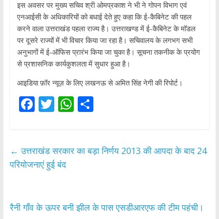
इस अवसर पर मुख्य सचिव श्री ओमप्रकाश ने भी ने गोपन विभाग एवं
एनआईसी के अधिकारियों को बधाई देते हुए कहा कि ई-कैबिनेट की पहल
करने वाला उत्तराखंड पहला राज्य है। उत्तराखण्ड में ई-कैबिनेट के मॉडल
पर दूसरे राज्यों में भी विचार किया जा रहा है। सचिवालय के लगभग सभी
अनुभागों में ई-ऑफिस प्रारंभ किया जा चुका है। सूचना तकनीक के प्रयोग
से प्रशासनिक कार्यकुशलता में सुधार हुआ है।
आइडिया फ़ॉर न्यूज़ के लिए लखनऊ से अमित सिंह नेगी की रिपोर्ट।
F
T
W
S
ac
w
h
h
e
itt
at
ar
b
er
s
e
←
उत्तराखंड सरकार का बड़ा निर्णय 2013 की आपदा के बाद 24
o
A
परियोजनाएं हुई बंद
o
p
k
p
रैनी गाँव के ऊपर बनी झील के पास एसडीआरएफ की टीम पहंची।