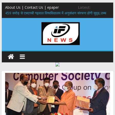
About Us | Contact Us | epaper
Latest:
459 करोड़ से एचएनबी गढ़वाल विश्वविद्यालय में अनुसंधान संरचना होगी सुदृढ,उच्च
शिक्षा मंत्री धन सिंह रावत ने नवनियुक्त केन्द्रीय शिक्षा मंत्री से की मुलाकात
राष्ट्रीय हथकरघा दिवस पर मुख्यमंत्री धामी ने उत्कृष्ट बुनकरों और हस्तशिल्प
कारीगरों को किया सम्मानित
​धामी कैबिनेट का बड़ा फैसला: पशुपालकों को 60% तक सब्सिडी, गंगा एक्सप्रेसवे का
हरिद्वार तक होगा विस्तार
​हरिद्वार से वीरभद्र (ऋषिकेश) तक निकली BJYM की भव्य कांवड़ यात्रा; तेजस्वी
सूर्या ने की देश व प्रदेशवासियों के कल्याण की कामना
24×7 अलर्ट मोड में रहें अधिकारी-मुख्य सचिव मानसून-एसईओसी से मुख्य सचिव ने
की विस्तृत समीक्षा कहा-बंद सड़कों को शीघ्र खोला जाए, लोगों को न हो दिक्कत