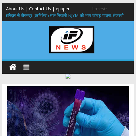
About Us | Contact Us | epaper
Latest:
​हरिद्वार से वीरभद्र (ऋषिकेश) तक निकली BJYM की भव्य कांवड़ यात्रा; तेजस्वी
सूर्या ने की देश व प्रदेशवासियों के कल्याण की कामना
नंदा की चौकी पुल हादसा: PWD के EE, AE और JE निलंबित, सीएम धामी के निर्देश
पर सख्त कार्रवाई
मुख्यमंत्री ने 9 लाख 87 हजार17 पेंशन लाभार्थियों को कुल 146 करोड़ 32 लाख
की पेंशन राशि का किया भुगतान
राष्ट्रीय हथकरघा दिवस पर मुख्यमंत्री धामी ने उत्कृष्ट बुनकरों और हस्तशिल्प
कारीगरों को किया सम्मानित
​धामी कैबिनेट का बड़ा फैसला: पशुपालकों को 60% तक सब्सिडी, गंगा एक्सप्रेसवे का
हरिद्वार तक होगा विस्तार