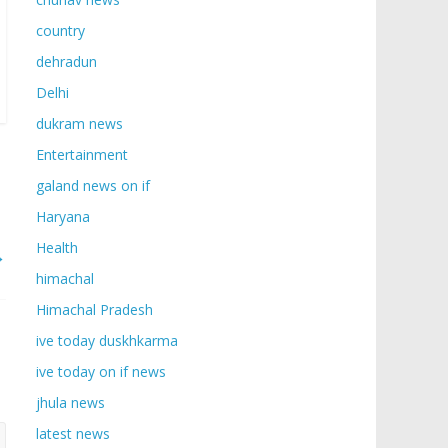
country
dehradun
Delhi
dukram news
Entertainment
galand news on if
Haryana
Health
→
himachal
Himachal Pradesh
ive today duskhkarma
ive today on if news
jhula news
latest news