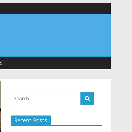
 सड़कों को शीघ्र खोला जाए, लोगों को न हो दिक्कत
वनियुक्त केन्द्रीय शिक्षा मंत्री से की मुलाकात
संरचना के विकास पर हुई महत्वपूर्ण चर्चा
S
Recent Posts