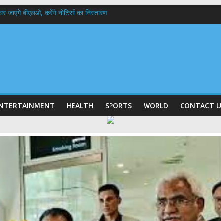
 के घर जाएंगे बीएलओ, करेंगे नोटिसों का निस्तारण
में रहें अधिकारी-मुख्य सचिव मानसून-एसईओसी से मुख्य सचिव ने की विस्तृत समीक्षा कहा-बंद
बी गढ़वाल विश्वविद्यालय में अनुसंधान संरचना होगी सुदृढ,उच्च शिक्षा मंत्री धन सिंह रावत ने न
हानिदेशक एनसीसी ने की शिष्टाचार भेंट,उत्तराखण्ड में एनसीसी के विस्तार एवं आधुनिक आधारभूत 
ठक, देहरादून और मसूरी के विकास के लिए 25 बड़े प्रस्तावों को मिली हरी झंडी
NTERTAINMENT
HEALTH
SPORTS
WORLD
CONTACT U