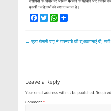
संसाधनों के आधार पर आर्थिक प्रेरकों की पहचान और विकास करन
युवाओं व महिलाओं को सशक्त बनाना है।
F
T
W
S
ac
w
h
h
e
itt
at
ar
b
er
s
e
←
पूज्य मोरारी बापू ने रामनवमी की शुभकामनाएं दी, सभी
o
A
o
p
k
p
Leave a Reply
Your email address will not be published.
Required
Comment
*