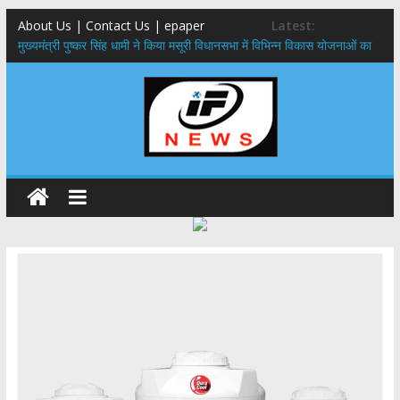
About Us | Contact Us | epaper
Latest:
मुख्यमंत्री पुष्कर सिंह धामी ने किया मसूरी विधानसभा में विभिन्न विकास योजनाओं का
लोकार्पण – शिलान्यास
एमडीडीए बोर्ड बैठक, देहरादून और मसूरी के विकास के लिए 25 बड़े प्रस्तावों को मिली
हरी झंडी
बुजुर्ग-दिव्यांगों के घर जाएंगे बीएलओ, करेंगे नोटिसों का निस्तारण
​देहरादून में 11 अगस्त को लगेगा एक दिवसीय रोजगार मेला, 559 पदों पर होगी भर्ती
पुष्पवर्षा और चरण प्रक्षालन के साथ देवभूमि ने किया शिवभक्त कांवड़ियों का
अभिनंदन,मुख्यमंत्री ने स्वास्थ्य सेवा शिविर का किया शुभारंभ, श्रद्धालुओं को अपने
हाथों से परोसा भोजन