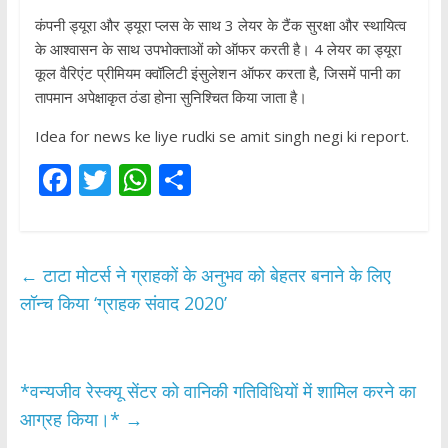
कंपनी ड्यूरा और ड्यूरा प्लस के साथ 3 लेयर के टैंक सुरक्षा और स्थायित्व
के आश्वासन के साथ उपभोक्ताओं को ऑफर करती है। 4 लेयर का ड्यूरा
कूल वैरिएंट प्रीमियम क्वॉलिटी इंसुलेशन ऑफर करता है, जिसमें पानी का
तापमान अपेक्षाकृत ठंडा होना सुनिश्चित किया जाता है।
Idea for news ke liye rudki se amit singh negi ki report.
F
T
W
S
ac
w
h
h
e
itt
at
ar
b
er
s
e
←
टाटा मोटर्स ने ग्राहकों के अनुभव को बेहतर बनाने के लिए
o
A
लॉन्च किया ‘ग्राहक संवाद 2020’
o
p
k
p
*वन्यजीव रेस्क्यू सेंटर को वानिकी गतिविधियों में शामिल करने का
आग्रह किया।*
→