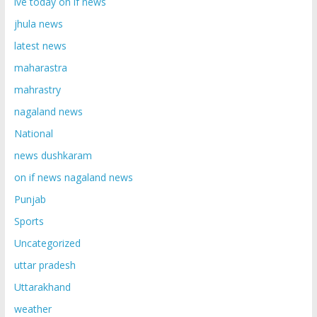
ive today on if news
jhula news
latest news
maharastra
mahrastry
nagaland news
National
news dushkaram
on if news nagaland news
Punjab
Sports
Uncategorized
uttar pradesh
Uttarakhand
weather