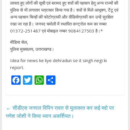
लापता हुए लोगों की सूची एवं बरामद हुए शवों की पहचान हेतु अन्य राज्यों की
पुलिस से भी लगातार पत्राचार किया गया है। शवों से मिले आभूषण, टैटू एवं
अन्य पहचान चिन्हों की फोटोग्राफी और वीडियोग्राफी कर उन्हें सुरक्षित
रखा जा रहा है। जनपद चमोली में स्थापित कन्ट्रोल रूम का नम्बर
01372-251487 एवं मोबाइल नम्बर 9084127503 है।*
मीडिया सेल,
पुलिस मुख्यालय, उत्तराखण्ड।
Idea for news ke liye dehradun se it singh negi ki
report.
F
T
W
S
ac
w
h
h
e
itt
at
ar
b
er
s
e
←
सीडीएस जनरल विपिन रावत से मुलाकात कर कई मद्दो पर
o
A
गणेश जोशी ने किया ध्यान अकर्शियत।
o
p