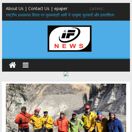
About Us | Contact Us | epaper
Latest:
राष्ट्रीय हथकरघा दिवस पर मुख्यमंत्री धामी ने उत्कृष्ट बुनकरों और हस्तशिल्प
कारीगरों को किया सम्मानित
मुख्यमंत्री ने उत्तराखण्ड क्षत्रिय कल्याण समिति की वेबसाइट एवं क्षत्रिय जागरण
स्मारिका का किया विमोचन
मुख्यमंत्री ने हर घर तिरंगा यात्रा कार्यक्रम में किया प्रतिभाग,मुख्यमंत्री ने
प्रदेशवासियों से स्वतंत्रता दिवस पर अपने घरों में तिरंगा फहराने का किया आवाह्न
नंदा की चौकी पुल हादसा: PWD के EE, AE और JE निलंबित, सीएम धामी के निर्देश
पर सख्त कार्रवाई
मुख्यमंत्री ने 9 लाख 87 हजार17 पेंशन लाभार्थियों को कुल 146 करोड़ 32 लाख
की पेंशन राशि का किया भुगतान