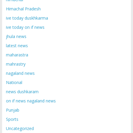
Himachal Pradesh
ive today duskhkarma
ive today on if news
jhula news
latest news
maharastra
mahrastry
nagaland news
National
news dushkaram
on if news nagaland news
Punjab
Sports
Uncategorized