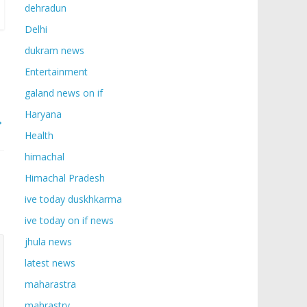
dehradun
Delhi
dukram news
Entertainment
galand news on if
Haryana
→
Health
himachal
Himachal Pradesh
ive today duskhkarma
ive today on if news
jhula news
latest news
maharastra
mahrastry