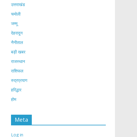
उत्तराखंड
चमोली
जम्मू
देहरादून
नैनीताल
बड़ी खबर
राजस्थान
राशिफल
रुद्रप्रयाग
हरिद्धार
होम
Meta
Log in