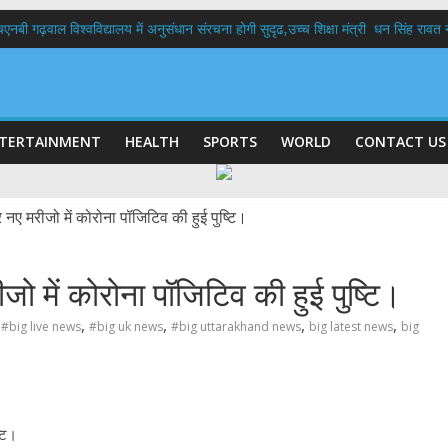
बी गढ़वाल विश्वविद्यालय में अनुसंधान संरचना होगी सुदृढ,उच्च शिक्षा मंत्री धन सिंह रावत ने न
 दिवस पर मुख्यमंत्री धामी ने उत्कृष्ट बुनकरों और हस्तशिल्प कारीगरों को किया सम्मानित
 बड़ा फैसला: पशुपालकों को 60% तक सब्सिडी, गंगा एक्सप्रेसवे का हरिद्वार तक होगा विस्तार
भद्र (ऋषिकेश) तक निकली BJYM की भव्य कांवड़ यात्रा; तेजस्वी सूर्या ने की देश व प्रदेशवासि
में रहें अधिकारी-मुख्य सचिव मानसून-एसईओसी से मुख्य सचिव ने की विस्तृत समीक्षा कहा-बंद
TERTAINMENT
HEALTH
SPORTS
WORLD
CONTACT US
ो में कोरोना पॉजिटिव की हुई पुष्टि।
,
,
,
,
#big live news
#big uk news
#big uttarakhand news
big latest news
big
्टि।