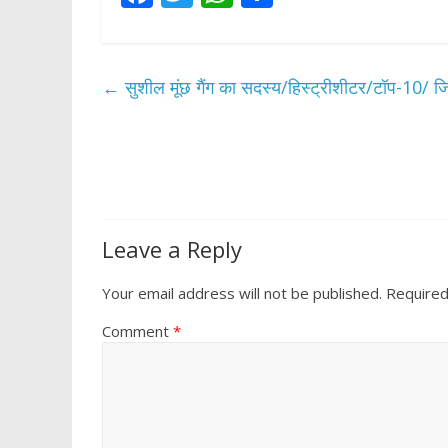
ac
w
h
h
e
itt
at
ar
b
er
s
e
←
सुशील मूंछ गैंग का सदस्य/हिस्ट्रीशीटर/टॉप-10/ ज
o
A
o
p
k
p
Leave a Reply
Your email address will not be published.
Required
Comment
*