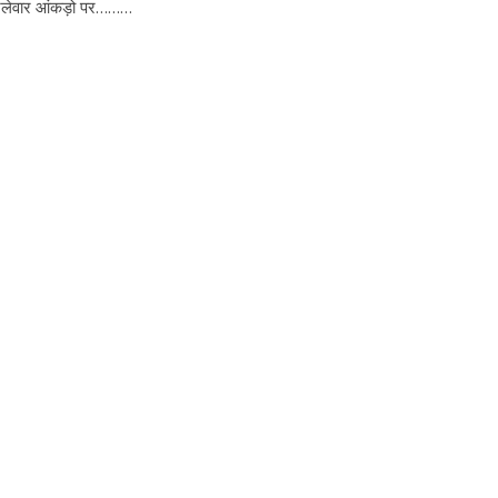
े जिलेवार आंकड़ो पर………