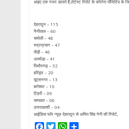
आइए एक नजर डालते हैं,लेटेस्ट रिपोर्ट के कोरोना पॉजिटिव क
देहरादून – 115
नैनीताल – 60
चमोली – 48
रुद्रप्रयाग – 47
पौड़ी – 46
अल्मोड़ा – 41
पिथौरागढ़ – 32
हरिद्वार – 20
यूएसनगर – 13
बागेश्वर – 10
टिहरी – 09
चम्पावत – 06
उत्तराकाशी – 04
आईडिया फॉर न्यूज़ देहरादून से अमित सिंह नेगी की रिपोर्ट,
F
T
W
S