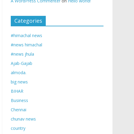
A WordPress Commenter
on
Hello world!
Categories
#himachal news
#news himachal
#news jhula
Ajab-Gajab
almoda.
big news
BIHAR
Business
Chennai
chunav news
country