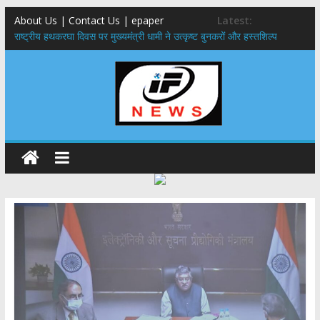
About Us | Contact Us | epaper
Latest:
राष्ट्रीय हथकरघा दिवस पर मुख्यमंत्री धामी ने उत्कृष्ट बुनकरों और हस्तशिल्प
कारीगरों को किया सम्मानित
मुख्यमंत्री ने उत्तराखण्ड क्षत्रिय कल्याण समिति की वेबसाइट एवं क्षत्रिय जागरण
स्मारिका का किया विमोचन
मुख्यमंत्री ने हर घर तिरंगा यात्रा कार्यक्रम में किया प्रतिभाग,मुख्यमंत्री ने
प्रदेशवासियों से स्वतंत्रता दिवस पर अपने घरों में तिरंगा फहराने का किया आवाह्न
नंदा की चौकी पुल हादसा: PWD के EE, AE और JE निलंबित, सीएम धामी के निर्देश
पर सख्त कार्रवाई
मुख्यमंत्री ने 9 लाख 87 हजार17 पेंशन लाभार्थियों को कुल 146 करोड़ 32 लाख
की पेंशन राशि का किया भुगतान