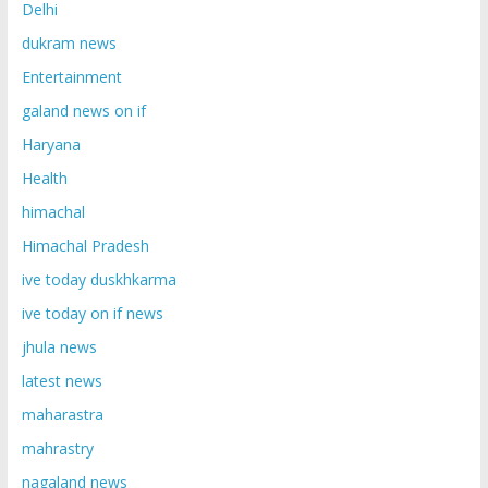
Delhi
dukram news
Entertainment
galand news on if
Haryana
Health
himachal
Himachal Pradesh
ive today duskhkarma
ive today on if news
jhula news
latest news
maharastra
mahrastry
nagaland news