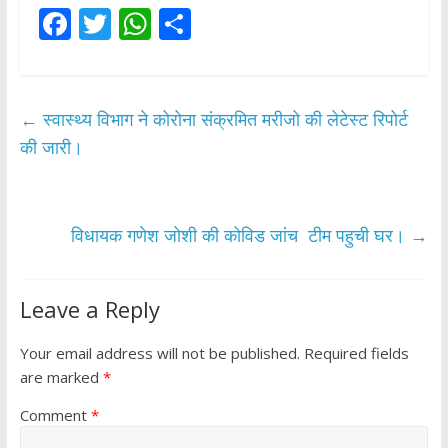
F
T
W
S
ac
w
h
h
e
itt
at
ar
b
er
s
e
←
स्वास्थ्य विभाग ने कोरोना संक्रमित मरीजो की लेटेस्ट रिपोर्ट
o
A
की जारी।
o
p
k
p
विधायक गणेश जोशी की कोविड जांच टीम पहुची घर।
→
Leave a Reply
Your email address will not be published.
Required fields
are marked
*
Comment
*