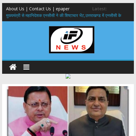
About Us | Contact Us | epaper
Latest:
मुख्यमंत्री से महानिदेशक एनसीसी ने की शिष्टाचार भेंट,उत्तराखण्ड में एनसीसी के
विस्तार एवं आधुनिक आधारभूत संरचना के विकास पर हुई महत्वपूर्ण चर्चा
​धामी कैबिनेट का बड़ा फैसला: पशुपालकों को 60% तक सब्सिडी, गंगा एक्सप्रेसवे का
हरिद्वार तक होगा विस्तार
​हरिद्वार से वीरभद्र (ऋषिकेश) तक निकली BJYM की भव्य कांवड़ यात्रा; तेजस्वी
सूर्या ने की देश व प्रदेशवासियों के कल्याण की कामना
24×7 अलर्ट मोड में रहें अधिकारी-मुख्य सचिव मानसून-एसईओसी से मुख्य सचिव ने
की विस्तृत समीक्षा कहा-बंद सड़कों को शीघ्र खोला जाए, लोगों को न हो दिक्कत
459 करोड़ से एचएनबी गढ़वाल विश्वविद्यालय में अनुसंधान संरचना होगी सुदृढ,उच्च
शिक्षा मंत्री धन सिंह रावत ने नवनियुक्त केन्द्रीय शिक्षा मंत्री से की मुलाकात