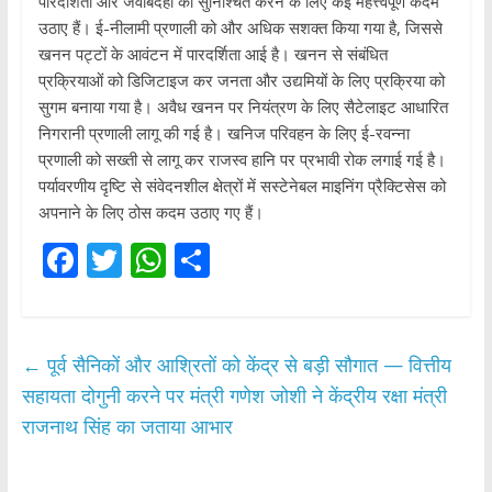
पारदर्शिता और जवाबदेही को सुनिश्चित करने के लिए कई महत्त्वपूर्ण कदम
उठाए हैं। ई-नीलामी प्रणाली को और अधिक सशक्त किया गया है, जिससे
खनन पट्टों के आवंटन में पारदर्शिता आई है। खनन से संबंधित
प्रक्रियाओं को डिजिटाइज कर जनता और उद्यमियों के लिए प्रक्रिया को
सुगम बनाया गया है। अवैध खनन पर नियंत्रण के लिए सैटेलाइट आधारित
निगरानी प्रणाली लागू की गई है। खनिज परिवहन के लिए ई-रवन्ना
प्रणाली को सख्ती से लागू कर राजस्व हानि पर प्रभावी रोक लगाई गई है।
पर्यावरणीय दृष्टि से संवेदनशील क्षेत्रों में सस्टेनेबल माइनिंग प्रैक्टिसेस को
अपनाने के लिए ठोस कदम उठाए गए हैं।
F
T
W
S
ac
w
h
h
e
itt
at
ar
b
er
s
e
←
पूर्व सैनिकों और आश्रितों को केंद्र से बड़ी सौगात — वित्तीय
o
A
सहायता दोगुनी करने पर मंत्री गणेश जोशी ने केंद्रीय रक्षा मंत्री
o
p
राजनाथ सिंह का जताया आभार
k
p