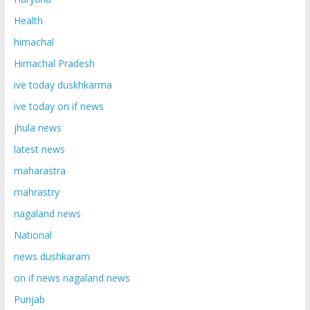
Health
himachal
Himachal Pradesh
ive today duskhkarma
ive today on if news
jhula news
latest news
maharastra
mahrastry
nagaland news
National
news dushkaram
on if news nagaland news
Punjab