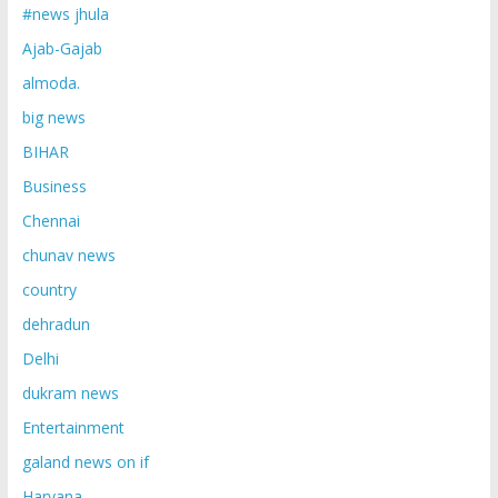
#news jhula
Ajab-Gajab
almoda.
big news
BIHAR
Business
Chennai
chunav news
country
dehradun
Delhi
dukram news
Entertainment
galand news on if
Haryana