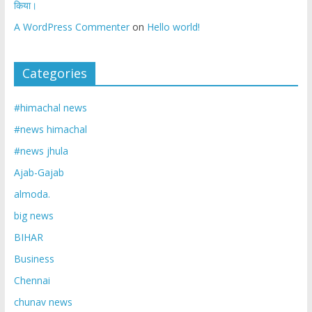
किया।
A WordPress Commenter
on
Hello world!
Categories
#himachal news
#news himachal
#news jhula
Ajab-Gajab
almoda.
big news
BIHAR
Business
Chennai
chunav news