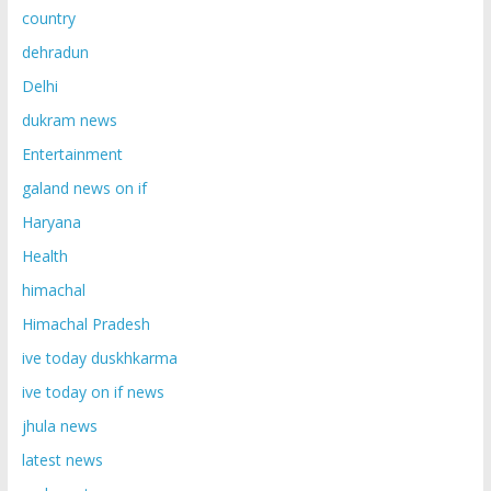
country
dehradun
Delhi
dukram news
Entertainment
galand news on if
Haryana
Health
himachal
Himachal Pradesh
ive today duskhkarma
ive today on if news
jhula news
latest news