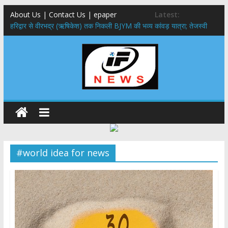
About Us | Contact Us | epaper
Latest:
​हरिद्वार से वीरभद्र (ऋषिकेश) तक निकली BJYM की भव्य कांवड़ यात्रा; तेजस्वी
सूर्या ने की देश व प्रदेशवासियों के कल्याण की कामना
नंदा की चौकी पुल हादसा: PWD के EE, AE और JE निलंबित, सीएम धामी के निर्देश
पर सख्त कार्रवाई
मुख्यमंत्री ने 9 लाख 87 हजार17 पेंशन लाभार्थियों को कुल 146 करोड़ 32 लाख
की पेंशन राशि का किया भुगतान
राष्ट्रीय हथकरघा दिवस पर मुख्यमंत्री धामी ने उत्कृष्ट बुनकरों और हस्तशिल्प
कारीगरों को किया सम्मानित
​धामी कैबिनेट का बड़ा फैसला: पशुपालकों को 60% तक सब्सिडी, गंगा एक्सप्रेसवे का
हरिद्वार तक होगा विस्तार
#world idea for news