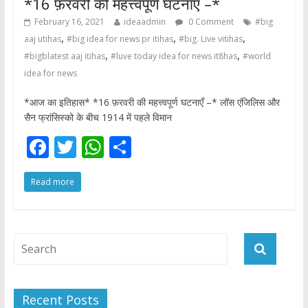
*16 फ़रवरी की महत्त्वपूर्ण घटनाएँ –*
February 16, 2021
ideaadmin
0 Comment
#big
,
,
,
aaj utihas
#big idea for news pr itihas
#big. Live vitihas
,
,
#bigblatest aaj itihas
#luve today idea for news it8has
#world
idea for news
*आज का इतिहास* *16 फ़रवरी की महत्त्वपूर्ण घटनाएँ –* लॉस एंजिलिस और
सैन फ्रांसिस्को के बीच 1914 में पहले विमान
F
T
W
S
ac
w
h
h
Read more
e
itt
at
ar
b
er
s
e
o
A
o
p
k
p
Recent Posts